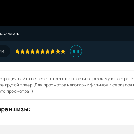
друзьями:
9.8
КИ
трация сайта не несет ответственности за рекламу в плеере. Е
е другой плеер! Для просмотра некоторых фильмов и сериалов
го просмотра :)
франшизы:
л