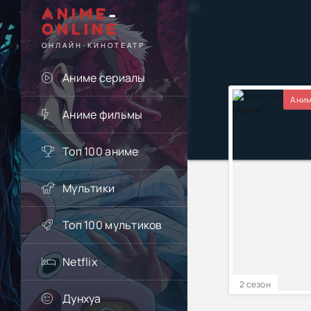
ANIME
-
ONLINE
ОНЛАЙН-КИНОТЕАТР
Аниме сериалы
Аним
Аниме фильмы
Топ 100 аниме
Мультики
Топ 100 мультиков
Netflix
2 сезон
Дунхуа