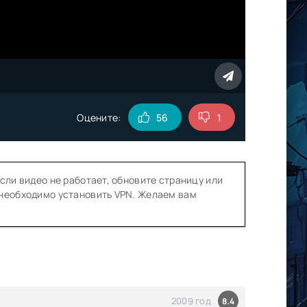
Оцените:
56
1
сли видео не работает, обновите страницу или
 необходимо установить VPN. Желаем вам
2009 год
8.4