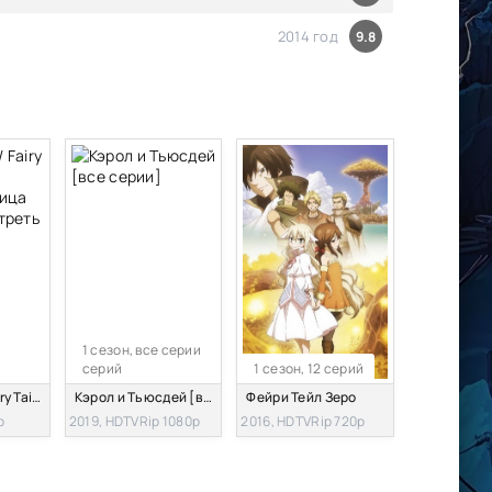
2014 год
9.8
1 сезон, все серии
серий
1 сезон, 12 серий
Хвост Феи / Fairy Tail (фильм первый) - Жрица Феникса смотреть
Кэрол и Тьюсдей [все серии]
Фейри Тейл Зеро
p
2019, HDTVRip 1080p
2016, HDTVRip 720p