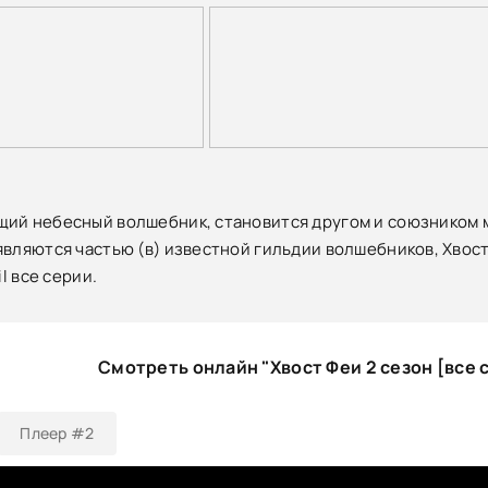
ий небесный волшебник, становится другом и союзником 
являются частью (в) известной гильдии волшебников, Хвост
il все серии.
Смотреть онлайн "Хвост Феи 2 сезон [все 
Плеер #2