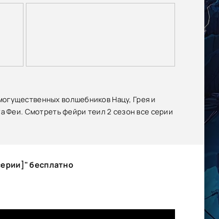
могущественных волшебников Нацу, Грея и
а Феи. Смотреть фейри теил 2 сезон все серии
серии]" бесплатно