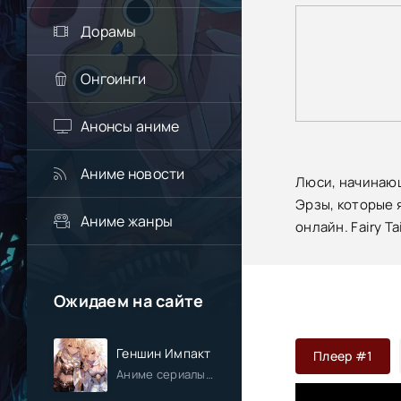
Дорамы
Онгоинги
Анонсы аниме
Аниме новости
Люси, начинающ
Эрзы, которые 
Аниме жанры
онлайн. Fairy Ta
Ожидаем на сайте
Геншин Импакт
Плеер #1
Аниме сериалы / Приключения / Фэнтези / Анонсы