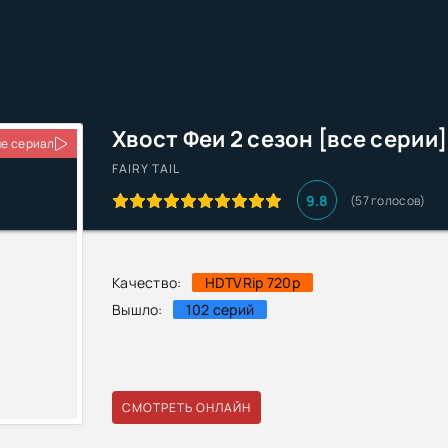
Хвост Феи 2 сезон [все серии]
е сериал
FAIRY TAIL
9.8
(
57
голосов)
Качество:
HDTVRip 720p
Вышло:
102 серий
СМОТРЕТЬ ОНЛАЙН