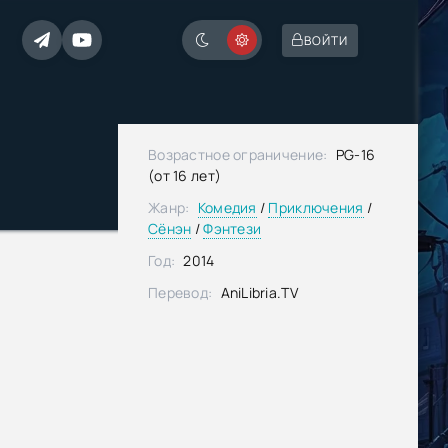
ВОЙТИ
Возрастное ограничение:
PG-16
(от 16 лет)
Жанр:
Комедия
/
Приключения
/
Сёнэн
/
Фэнтези
Год:
2014
Перевод:
AniLibria.TV