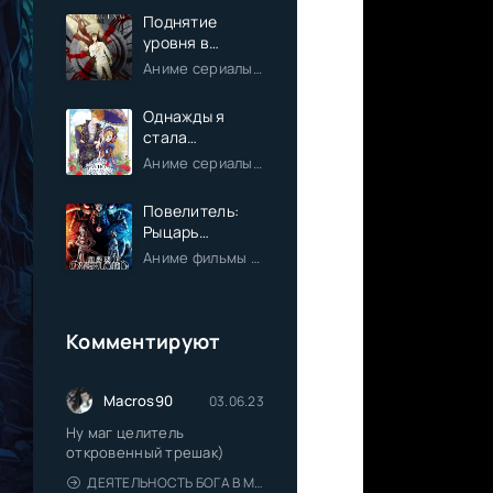
Поднятие
уровня в
одиночку
Аниме сериалы / Экшен / Приключения / Фэнтези / Анонсы
Однажды я
стала
принцессой
Аниме сериалы / Комедия / Романтика / Фэнтези / Анонсы
Повелитель:
Рыцарь
Святого
Аниме фильмы / Приключения / Фэнтези / Анонсы
королевства
(Фильм)
Комментируют
Macros90
03.06.23
Ну маг целитель
откровенный трешак)
ДЕЯТЕЛЬНОСТЬ БОГА В МИРЕ БЕЗ БОГОВ