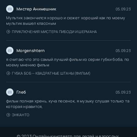
Мистер Анимешник
05.09.23
Мультик закончился хорошо и сюжет хороший как по моему
мультик вышел классным
ПРИКЛЮЧЕНИЯ МИСТЕРА ПИБОДИ И ШЕРМАНА
Morgenshtern
05.09.23
я считаю что это самый лучший фильм из серии губки боба, по
моему мнению фильм
ГУБКА БОБ — КВАДРАТНЫЕ ШТАНЫ (ФИЛЬМ)
Глеб
05.09.23
фильм полная хрень, куча песенок, я музыку слушая только та
которая нравится,
ЭНКАНТО
© 2023 Онлайн-кинотеатр для детей и взрослых.