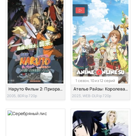
1 сезон, 10 из 12 серий
Наруто Фильм 2: Призрачные руины земных недр
Ателье Райзы: Королева тьмы и тайное пристанище
2005, BDRip 720p
2023, WEB-DLRip 720p