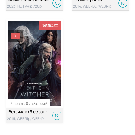
7.5
10
2023, HDTVRip 720p
2014, WEB-DL, WEBRip
Netflix
3 сезон, 8 из 8 серий
Ведьмак (3 сезон)
10
2019, WEBRip, WEB-DL