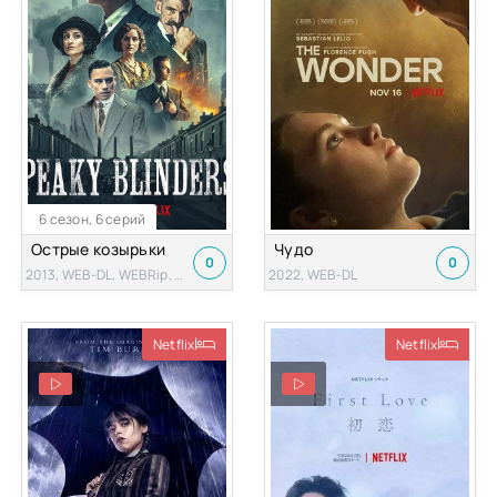
6 сезон, 6 серий
Острые козырьки
Чудо
0
0
2013, WEB-DL, WEBRip, BDRip
2022, WEB-DL
Netflix
Netflix