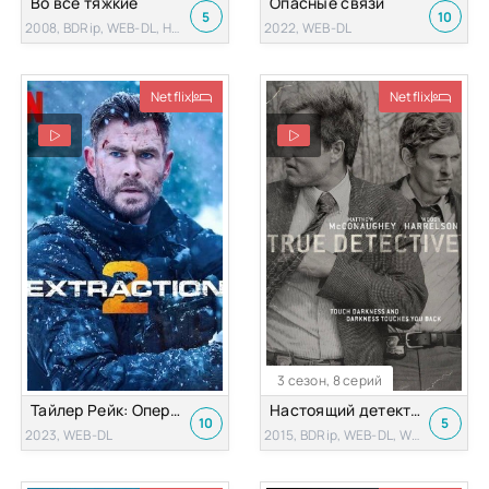
Во все тяжкие
Опасные связи
5
10
2008, BDRip, WEB-DL, HDTV
2022, WEB-DL
Netflix
Netflix
3 сезон, 8 серий
Тайлер Рейк: Операция по спасению 2 (2023)
Настоящий детектив
10
5
2023, WEB-DL
2015, BDRip, WEB-DL, WEBRip, HDTV