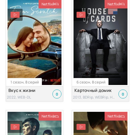
Netflix
Netflix
1 сезон, 8 серий
6 сезон, 8 серий
Вкус к жизни
Карточный домик
0
0
2022, WEB-DL
2013, BDRip, WEBRip, HDTV, WEB-DL
Netflix
Netflix