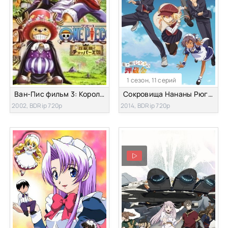
1 сезон, 11 серий
Ван-Пис фильм 3: Королевство Чоппера на Острове Необычных Животных
Сокровища Нананы Рюгадзё
2002, BDRip 720p
2014, BDRip 720p