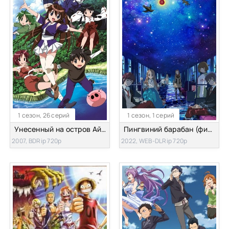
1 сезон, 26 серий
1 сезон, 1 серий
Унесенный на остров Айран
Пингвиний барабан (фильм)
2007, BDRip 720p
2022, WEB-DLRip 720p