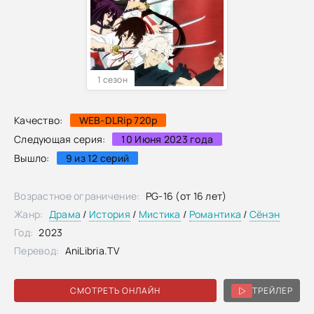
1 сезон
Качество:
WEB-DLRip 720p
Следующая серия:
10 Июня 2023 года
Вышло:
9 из 12 серий
Возрастное ограничение:
PG-16 (от 16 лет)
Жанр:
Драма
/
История
/
Мистика
/
Романтика
/
Сёнэн
Год:
2023
Перевод:
AniLibria.TV
СМОТРЕТЬ ОНЛАЙН
ТРЕЙЛЕР