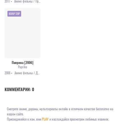
2017 •
Аниме фильмы / Приключения / Фантастика
BDRIP 720P
Паприка [2006]
Paprika
2006 •
Аниме фильмы / Драма / Детектив / Мистика / Фантастика
КОММЕНТАРИИ:
0
Смотрите аниме, дорамы, мультсериалы онлайн в отличном качестве бесплатно на
нашем сайте.
Присоединяйся к нам, жми
PLAY
и наслаждайся просмотром любимых новинок.