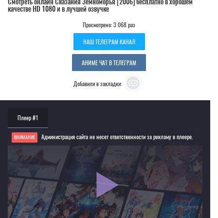
Смотреть онлайн Сказания Земноморья [2006] бесплатно в хорошем
качестве HD 1080 и в лучшей озвучке
Просмотрено: 3 068 раз
НАШ ТЕЛЕГРАМ КАНАЛ
АНИМЕ ЧАТ В ТЕЛЕГРАМ
Добавили в закладки:
Плеер #1
Администрация сайта не несет ответственности за рекламу в плеере.
ВНИМАНИЕ
Если видео не работает, обновите страницу или выберите другой плеер!
Для просмотра некоторых аниме необходимо установить VPN
Текущее воспроизведение：Сказания Земноморья [2006]