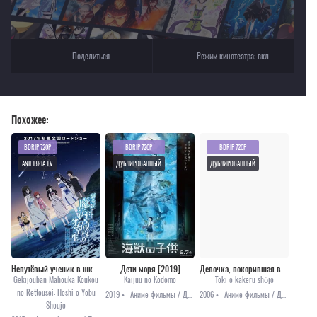
Поделиться
Режим кинотеатра:
вкл
Похожее:
BDRIP 720P
BDRIP 720P
BDRIP 720P
ANILIBRIA.TV
ДУБЛИРОВАННЫЙ
ДУБЛИРОВАННЫЙ
Непутёвый ученик в школе магии (фильм) [2017]
Дети моря [2019]
Девочка, покорившая время [2006]
Gekijouban Mahouka Koukou
Kaijuu no Kodomo
Toki o kakeru shôjo
no Rettousei: Hoshi o Yobu
2019 •
Аниме фильмы / Драма / Фэнтези
2006 •
Аниме фильмы / Драма / Приключения / Романтика / Школа
Shoujo