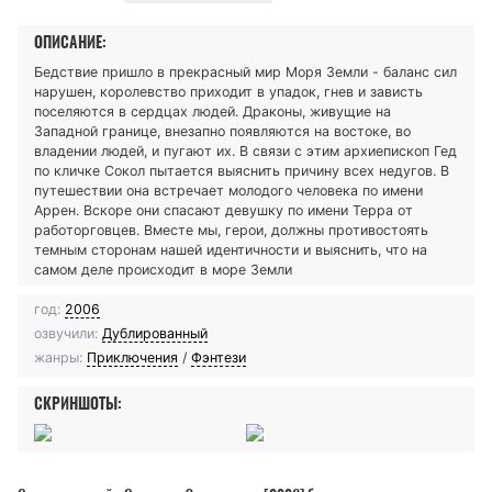
ОПИСАНИЕ:
Бедствие пришло в прекрасный мир Моря Земли - баланс сил
нарушен, королевство приходит в упадок, гнев и зависть
поселяются в сердцах людей. Драконы, живущие на
Западной границе, внезапно появляются на востоке, во
владении людей, и пугают их. В связи с этим архиепископ Гед
по кличке Сокол пытается выяснить причину всех недугов. В
путешествии она встречает молодого человека по имени
Аррен. Вскоре они спасают девушку по имени Терра от
работорговцев. Вместе мы, герои, должны противостоять
темным сторонам нашей идентичности и выяснить, что на
самом деле происходит в море Земли
год:
2006
озвучили:
Дублированный
жанры:
Приключения
/
Фэнтези
СКРИНШОТЫ: