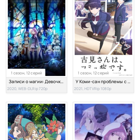
1 сезон, 12 серий
1 сезон, 12 серий
Записи о магии: Девочка-волшебница Мадока
У Коми-сан проблемы с общением
2020, WEB-DLRip 720p
2021, HDTVRip 1080p