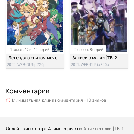
1 сезон, 12 из 12 серий
2 сезон, 8 серий
Легенда о святом мече: Легенда маны — Каплевидный кристалл
Записи о магии [ТВ-2]
2022, WEB-DLRip 720p
2021, WEB-DLRip 720p
Комментарии
Минимальная длина комментария - 10 знаков.
Онлайн-кинотеатр
»
Аниме сериалы
» Алые осколки [ТВ-1]