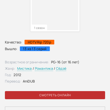
1 сезон
Качество:
HDTVRip 720p
Вышло:
13 из 13 серий
Возрастное ограничение:
PG-16 (от 16 лет)
Жанр:
Мистика
/
Романтика
/
Сёдзё
Год:
2012
Перевод:
AniDUB
СМОТРЕТЬ ОНЛАЙН