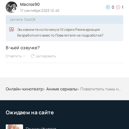
Macros90
0
1
17 сентября 2023 12:45
Цитата: DocOK
Эм извините но почему в 10 серии Реинкарнация
Безработного вместо Повелителя на подработке?
В чьей озвучке?
Ответить
Цитировать
Онлайн-кинотеатр
»
Аниме сериалы
» Повелитель тьмы на подработке! 3 Сезон
Ожидаем на сайте
Геншин Импакт