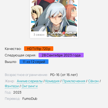
3 сезон
Качество:
HDTVRip 720p
Следующая серия:
28 Сентября 2023 года
Вышло:
11 из 12 серий
Возрастное ограничение:
PG-16 (от 16 лет)
Жанр:
Аниме сериалы
/
Комедия
/
Приключения
/
Сёнэн
/
Фэнтези
/
Онгоинги
Год:
2023
Перевод:
FumoDub