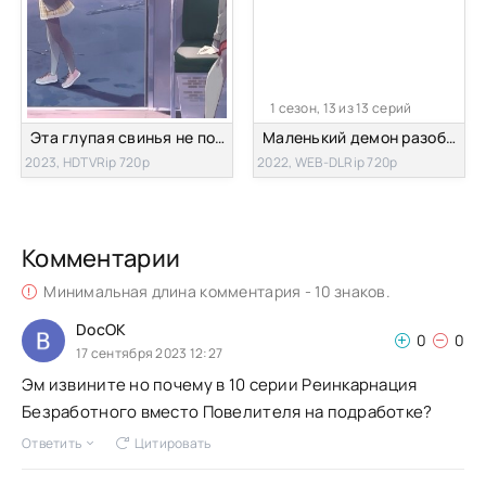
1 сезон, 13 из 13 серий
Эта глупая свинья не понимает мечту девочки-зайки!
Маленький демон разоблачён!
2023, HDTVRip 720p
2022, WEB-DLRip 720p
Комментарии
Минимальная длина комментария - 10 знаков.
DocOK
0
0
17 сентября 2023 12:27
Эм извините но почему в 10 серии Реинкарнация
Безработного вместо Повелителя на подработке?
Ответить
Цитировать