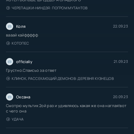
ЧЕРЕПАШКИ-НИНДЗЯ: ПОГРОМ МУТАНТОВ
Коля
22.09.23
вааай кайффффф
КОТОПЕС
officialiy
21.09.23
Грустно.Спаисьо за ответ
КЛИНОК, РАССЕКАЮЩИЙ ДЕМОНОВ: ДЕРЕВНЯ КУЗНЕЦОВ
Оксана
20.09.23
Смотрю мультик 2ой раз и удивляюсь какая же она наглая!вот
с чего она
УДАЧА