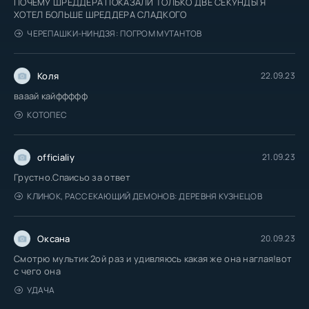
ПОЧЕМУ ШРЕДДЕРА ПОКАЗАЛИ ТОЛЬКО ДВЕ СЕКУНДЫ Я
ХОТЕЛ БОЛЬШЕ ШРЕДДЕРА СЛАДКОГО
ЧЕРЕПАШКИ-НИНДЗЯ: ПОГРОМ МУТАНТОВ
Коля
22.09.23
вааай кайффффф
КОТОПЕС
officialiy
21.09.23
Грустно.Спаисьо за ответ
КЛИНОК, РАССЕКАЮЩИЙ ДЕМОНОВ: ДЕРЕВНЯ КУЗНЕЦОВ
Оксана
20.09.23
Смотрю мультик 2ой раз и удивляюсь какая же она наглая!вот
с чего она
УДАЧА