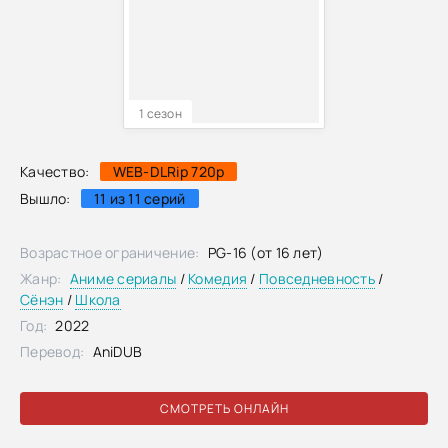
1 сезон
Качество:
WEB-DLRip 720p
Вышло:
11 из 11 серий
Возрастное ограничение:
PG-16 (от 16 лет)
Жанр:
Аниме сериалы
/
Комедия
/
Повседневность
/
Сёнэн
/
Школа
Год:
2022
Перевод:
AniDUB
СМОТРЕТЬ ОНЛАЙН