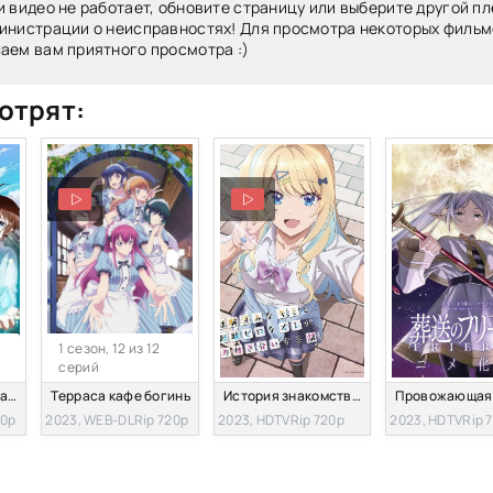
и видео не работает, обновите страницу или выберите другой пл
инистрации о неисправностях! Для просмотра некоторых фильм
аем вам приятного просмотра :)
отрят:
1 сезон, 12 из 12
серий
На самом деле, я самый сильный?
Терраса кафе богинь
История знакомства опытной тебя и неопытного меня
20p
2023, WEB-DLRip 720p
2023, HDTVRip 720p
2023, HDTVRip 