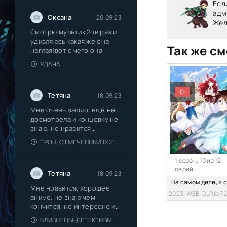
Есл
адм
Оксана
20.09.23
Жел
Смотрю мультик 2ой раз и
удивляюсь какая же она
Так же см
наглая!вот с чего она
УДАЧА
Тетяна
18.09.23
Мне очень зашло, ещё не
досмотрела и концовку не
знаю, но нравится.
Романтика
ТРОН, ОТМЕЧЕННЫЙ БОГОМ 2 СЕЗОН
1 сезон, 10 из 12
серий
Тетяна
18.09.23
Мне нравится, хорошее
2023, WEB-DLRip 7
аниме, не знаю чем
кончится, но интересно и
красиво
БЛИЗНЕЦЫ-ДЕТЕКТИВЫ