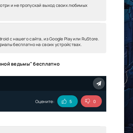
мотри и не пропускай выход своих любимых
oid c нашего сайта, из Google Play или RuStore.
риалы бесплатно на своих устройствах.
нной ведьмы" бесплатно
Оцените:
5
0