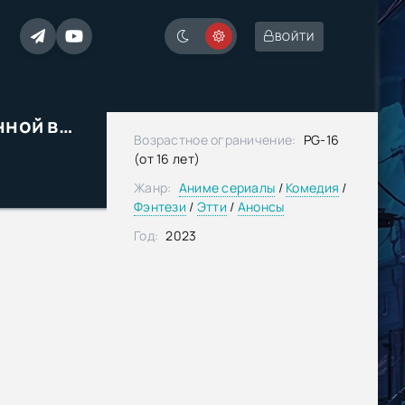
ВОЙТИ
Семейная жизнь легкомысленной ведьмы
Возрастное ограничение:
PG-16
(от 16 лет)
Жанр:
Аниме сериалы
/
Комедия
/
Фэнтези
/
Этти
/
Анонсы
Год:
2023