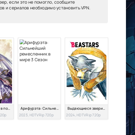
еер, если это не помогло, сообщите
ов и сериалов необходимо установить VPN.
Провожающая в последний путь Фрирен
Арифурэта: Сильнейший ремесленник в мире 3 Сезон
Выдающиеся звери: Финал 3 Сезон
720p
2023, HDTVRip 720p
2024, HDTVRip 720p