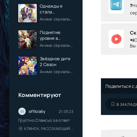
❓Но
Однажды я
стала
се
принцессой
Аниме сериалы / Комедия / Романтика / Фэнтези / Анонсы
Поднятие
Ск
уровня в
📲С
одиночку
Аниме сериалы / Экшен / Приключения / Фэнтези / Анонсы
Вы 
Звёздное дитя
2 Сезон
Аниме сериалы / Драма / Комедия / Романтика / Фантастика / Анонсы
Поделиться с 
Комментируют
В ЗАКЛАД
officialiy
21.09.23
Грустно.Спаисьо за ответ
КЛИНОК, РАССЕКАЮЩИЙ ДЕМОНОВ: ДЕРЕВНЯ КУЗНЕЦОВ