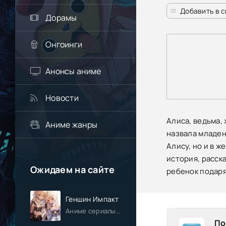
Добавить в 
Дорамы
Онгоинги
Анонсы аниме
Новости
Алиса, ведьма,
Аниме жанры
назвала младен
Алису, но и в 
история, расск
Ожидаем на сайте
ребенок подаря
Геншин Импакт
Аниме сериалы / Приключения / Фэнтези / Анонсы
По