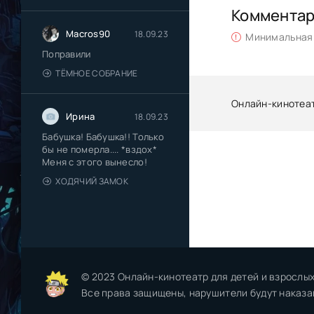
Коммента
Macros90
18.09.23
Минимальная 
Поправили
ТЁМНОЕ СОБРАНИЕ
Онлайн-кинотеа
Ирина
18.09.23
Бабушка! Бабушка!! Только
бы не померла.... *вздох*
Меня с этого вынесло!
ХОДЯЧИЙ ЗАМОК
© 2023 Онлайн-кинотеатр для детей и взрослых
Все права защищены, нарушители будут наказа