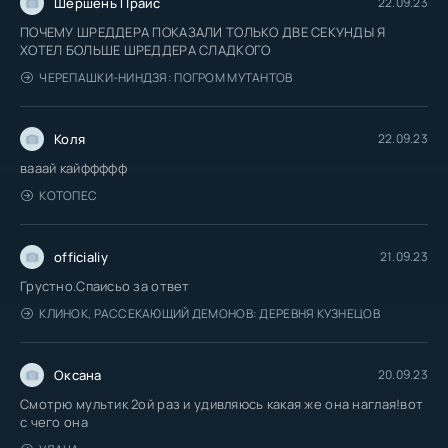
Шершень Прайс
22.09.23
ПОЧЕМУ ШРЕДДЕРА ПОКАЗАЛИ ТОЛЬКО ДВЕ СЕКУНДЫ Я
ХОТЕЛ БОЛЬШЕ ШРЕДДЕРА СЛАДКОГО
ЧЕРЕПАШКИ-НИНДЗЯ: ПОГРОМ МУТАНТОВ
Коля
22.09.23
вааай кайффффф
КОТОПЕС
officialiy
21.09.23
Грустно.Спаисьо за ответ
КЛИНОК, РАССЕКАЮЩИЙ ДЕМОНОВ: ДЕРЕВНЯ КУЗНЕЦОВ
Оксана
20.09.23
Смотрю мультик 2ой раз и удивляюсь какая же она наглая!вот
с чего она