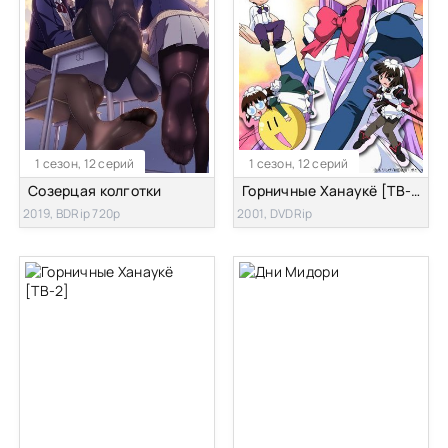
1 сезон, 12 серий
1 сезон, 12 серий
Созерцая колготки
Горничные Ханаукё [ТВ-1]
2019, BDRip 720p
2001, DVDRip