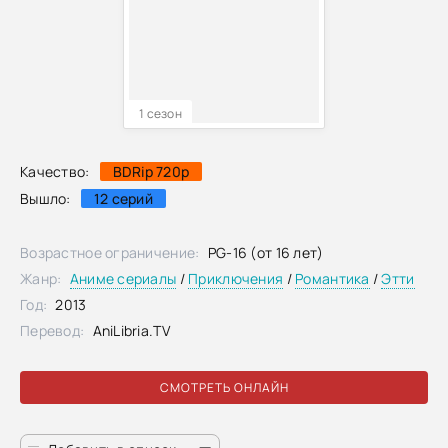
1 сезон
Качество:
BDRip 720p
Вышло:
12 серий
Возрастное ограничение:
PG-16 (от 16 лет)
Жанр:
Аниме сериалы
/
Приключения
/
Романтика
/
Этти
Год:
2013
Перевод:
AniLibria.TV
СМОТРЕТЬ ОНЛАЙН