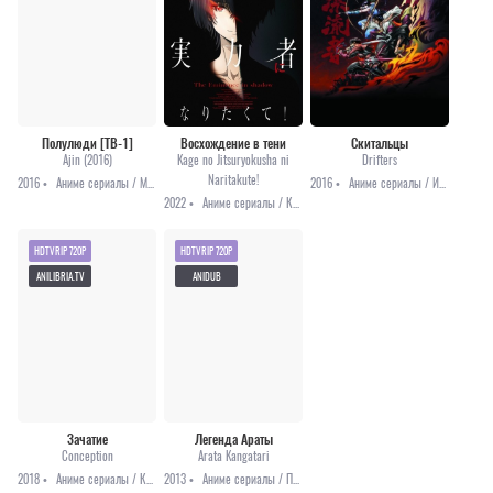
Полулюди [ТВ-1]
Восхождение в тени
Скитальцы
Ajin (2016)
Kage no Jitsuryokusha ni
Drifters
Naritakute!
2016 •
Аниме сериалы / Мистика / Триллер
2016 •
Аниме сериалы / История / Комедия / Приключения / Фэнтези
2022 •
Аниме сериалы / Комедия / Приключения / Фэнтези / Анонсы
HDTVRIP 720P
HDTVRIP 720P
ANILIBRIA.TV
ANIDUB
Зачатие
Легенда Араты
Conception
Arata Kangatari
2018 •
Аниме сериалы / Комедия / Приключения / Романтика / Фэнтези
2013 •
Аниме сериалы / Приключения / Сёнэн / Фэнтези