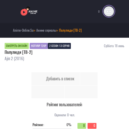
0
Anime-Online.Su
»
Аниме сериалы
» Полулюди [ТВ-2]
Суббота 18 июнь
СМОТРЕТЬ ОНЛАЙН
HDTVRIP 720P
2 СЕЗОН 13 СЕРИЯ
Полулюди [ТВ-2]
Ajin 2 (2016)
Добавить в список
Рейтинг пользователей:
Оценили:
0
чел.
Рейтинг:
0%
0
0