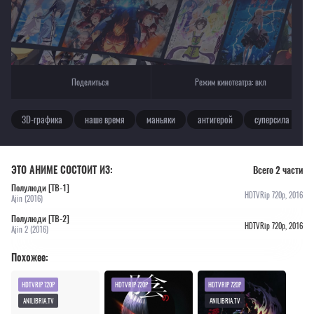
Поделиться
Режим кинотеатра:
вкл
3D-графика
наше время
маньяки
антигерой
суперсила
ЭТО АНИМЕ СОСТОИТ ИЗ:
Всего 2 части
Полулюди [ТВ-1]
HDTVRip 720p, 2016
Ajin (2016)
Полулюди [ТВ-2]
HDTVRip 720p, 2016
Ajin 2 (2016)
Похожее:
HDTVRIP 720P
HDTVRIP 720P
HDTVRIP 720P
ANILIBRIA.TV
ANILIBRIA.TV