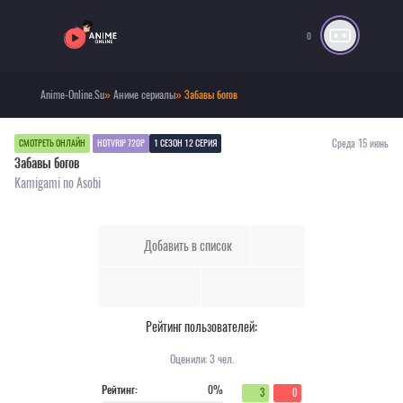
0
Anime-Online.Su
»
Аниме сериалы
» Забавы богов
Среда 15 июнь
СМОТРЕТЬ ОНЛАЙН
HDTVRIP 720P
1 СЕЗОН 12 СЕРИЯ
Забавы богов
Kamigami no Asobi
Добавить в список
Рейтинг пользователей:
Оценили:
3
чел.
Рейтинг:
0%
3
0