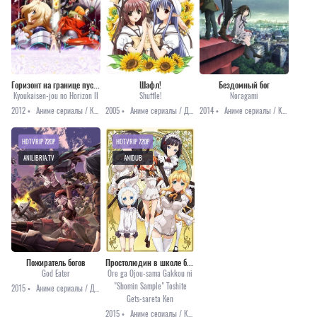
Горизонт на границе пустоты [ТВ-2]
Шафл!
Бездомный бог
Kyoukaisen-jou no Horizon II
Shuffle!
Noragami
2012 •
Аниме сериалы / Комедия / Приключения / Фантастика
2005 •
Аниме сериалы / Драма / Мистика / Романтика / Этти
2014 •
Аниме сериалы / Комедия / Мистика / Приключения / Сёнэн
HDTVRIP 720P
HDTVRIP 720P
ANILIBRIA.TV
ANIDUB
Пожиратель богов
Простолюдин в школе благородных девиц
God Eater
Ore ga Ojou-sama Gakkou ni
"Shomin Sample" Toshite
2015 •
Аниме сериалы / Драма / Приключения / Фэнтези
Gets-sareta Ken
2015 •
Аниме сериалы / Комедия / Романтика / Этти