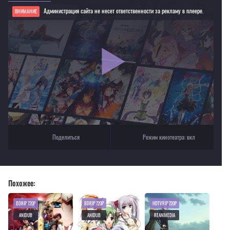
Администрация сайта не несет ответственности за рекламу в плеере.
ВНИМАНИЕ
Если видео не работает, обновите страницу или выберите другой плеер!
Для просмотра некоторых аниме необходимо установить VPN
Текущее воспроизведение：Забавы богов
Поделиться
Режим кинотеатра:
вкл
Похожее:
BDRIP 720P
BDRIP 720P
HDTVRIP 720P
ANIDUB
ANIDUB
REANIMEDIA