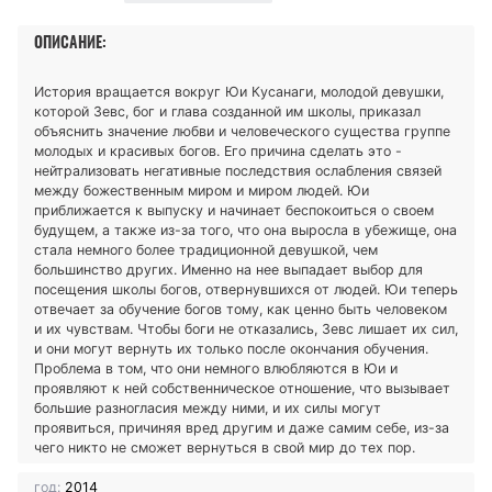
ОПИСАНИЕ:
История вращается вокруг Юи Кусанаги, молодой девушки,
которой Зевс, бог и глава созданной им школы, приказал
объяснить значение любви и человеческого существа группе
молодых и красивых богов. Его причина сделать это -
нейтрализовать негативные последствия ослабления связей
между божественным миром и миром людей. Юи
приближается к выпуску и начинает беспокоиться о своем
будущем, а также из-за того, что она выросла в убежище, она
стала немного более традиционной девушкой, чем
большинство других. Именно на нее выпадает выбор для
посещения школы богов, отвернувшихся от людей. Юи теперь
отвечает за обучение богов тому, как ценно быть человеком
и их чувствам. Чтобы боги не отказались, Зевс лишает их сил,
и они могут вернуть их только после окончания обучения.
Проблема в том, что они немного влюбляются в Юи и
проявляют к ней собственническое отношение, что вызывает
большие разногласия между ними, и их силы могут
проявиться, причиняя вред другим и даже самим себе, из-за
чего никто не сможет вернуться в свой мир до тех пор.
год:
2014