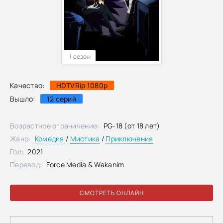
1 сезон
Качество:
HDTVRip 1080p
Вышло:
12 серий
Возрастное ограничение:
PG-18 (от 18 лет)
Жанр:
Комедия
/
Мистика
/
Приключения
Год:
2021
Перевод:
Force Media & Wakanim
СМОТРЕТЬ ОНЛАЙН