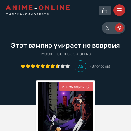
ANIME
-
ONLINE
ОНЛАЙН-КИНОТЕАТР
Этот вампир умирает не вовремя
KYUUKETSUKI SUGU SHINU
7.5
(
8
голосов)
Аниме сериал