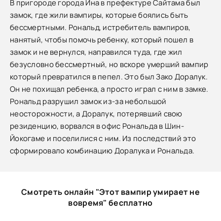
В пригороде города Ина в префектуре Сайтама был
замок, где жили вампиры, которые боялись быть
бессмертными. Рональд, истребитель вампиров,
нанятый, чтобы помочь ребенку, который пошел в
замок и не вернулся, направился туда, где жил
безусловно бессмертный, но вскоре умерший вампир
который превратился в пепел. Это был Зако Доралук.
Он не похищал ребенка, а просто играл с ним в замке.
Рональд разрушил замок из-за небольшой
неосторожности, а Доралук, потерявший свою
резиденцию, ворвался в офис Рональда в Шин-
Йокогаме и поселилися с ним. Из последствий это
сформировало комбинацию Доралука и Рональда.
Смотреть онлайн "Этот вампир умирает не
вовремя" бесплатно