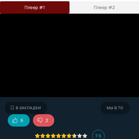
Плеер #1
Плеер #2
В ЗАКЛАДКИ
МЫ В TG
6
2
7.5