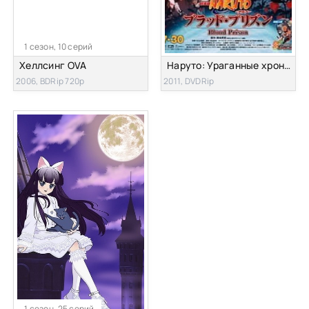
1 сезон, 10 серий
Хеллсинг OVA
Наруто: Ураганные хроники 5 — Кровавая тюрьма (Наруто Фильм 8)
2006, BDRip 720p
2011, DVDRip
1 сезон, 25 серий