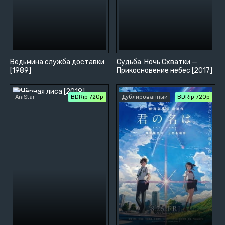
Ведьмина служба доставки
Судьба: Ночь Схватки —
[1989]
Прикосновение небес [2017]
AniStar
BDRip 720p
Дублированный
BDRip 720p