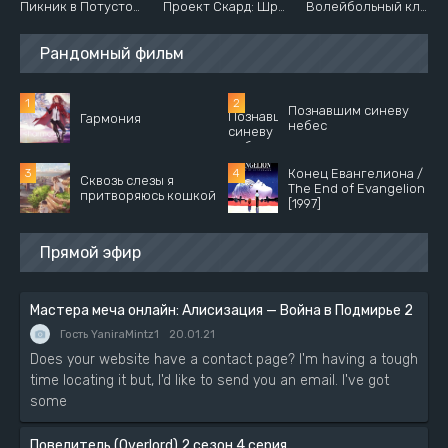
Пикник в Потусторонье
Проект Скард: Шрам Прэйтер
Волейбольный клуб старшей школы Сэйин
Рандомный фильм
Познавшим синеву
Гармония
небес
Конец Евангелиона /
Сквозь слезы я
The End of Evangelion
притворяюсь кошкой
[1997]
Прямой эфир
Мастера меча онлайн: Алисизация — Война в Подмирье 2
Гость YaniraMintz1
20.01.21
Does your website have a contact page? I'm having a tough
time locating it but, I'd like to send you an email. I've got
some
Повелитель (Overlord) 2 сезон 4 серия