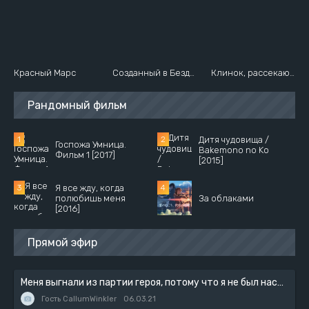
Красный Марс
Созданный в Бездне [ТВ-2]
Клинок, рассекающий демонов: Квартал красных фонарей
Рандомный фильм
Дитя чудовища /
Госпожа Умница.
Bakemono no Ko
Фильм 1 [2017]
[2015]
Я все жду, когда
полюбишь меня
За облаками
[2016]
Прямой эфир
Меня выгнали из партии героя, потому что я не был настоящим компаньоном, поэтому я решил неспешно жить в глуши
Гость CallumWinkler
06.03.21