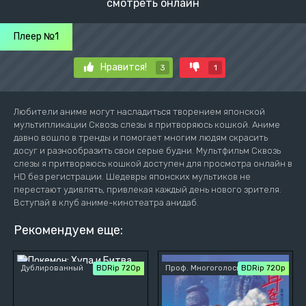
смотреть онлайн
Плеер №1
Нравится!
3
1
Любители аниме могут насладиться творением японской
мультипликации Сквозь слезы я притворяюсь кошкой. Аниме
давно вошло в тренды и помогает многим людям скрасить
досуг и разнообразить свои серые будни. Мультфильм Сквозь
слезы я притворяюсь кошкой доступен для просмотра онлайн в
HD без регистрации. Шедевры японских мультиков не
перестают удивлять, привлекая каждый день нового зрителя.
Вступай в клуб аниме-кинотеатра анидаб.
Рекомендуем еще:
Дублированный
BDRip 720p
Проф. Многоголосый
BDRip 720p