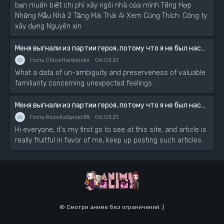
bạn muốn biết chi phí xây ngôi nhà của mình Tổng Hợp
Những Mẫu Nhà 2 Tầng Mái Thái Ai Xem Cũng Thích: Công ty
xây dựng Nguyên xin
Меня выгнали из партии героя, потому что я не был настоящим компаньоном, поэтому я решил неспешно жить в глуши
Гость ChloeHardwicke
06.03.21
What a data of un-ambiguity and preserveness of valuable
familiarity concerning unexpected feelings.
Меня выгнали из партии героя, потому что я не был настоящим компаньоном, поэтому я решил неспешно жить в глуши
Гость RozellaSpicer38
06.03.21
Hi everyone, it's my first go to see at this site, and article is
really fruitful in favor of me, keep up posting such articles.
© Смотри аниме без ограничений :)