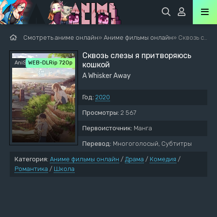
Смотреть аниме онлайн
»
Аниме фильмы онлайн
» Сквозь слезы я притворяюсь кошкой
Сквозь слезы я притворяюсь
AniStar
WEB-DLRip 720p
кошкой
A Whisker Away
Год:
2020
Просмотры:
2 567
Первоисточник:
Манга
Перевод:
Многоголосый, Субтитры
Категория:
Аниме фильмы онлайн
/
Драма
/
Комедия
/
Романтика
/
Школа