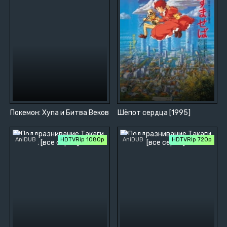
Покемон: Хупа и Битва Веков
Шёпот сердца [1995]
AniDUB
HDTVRip 1080p
AniDUB
HDTVRip 720p