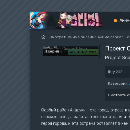
Аним
Смотреть аниме онлайн
»
Аниме сериалы о
Аниме 
Сезон 1
Проект 
1 серия
AniLibria.TV
WEB-DLRip 720p
Project Sca
Наруто
Боруто
Год:
2021
Хвост 
Категория:
Мастер
Смотреть о
Синий 
Особый район Акацуки - это город, отрезанны
скромно, иногда работая телохранителем и 
героя города, и эта встреча оставляет в нем