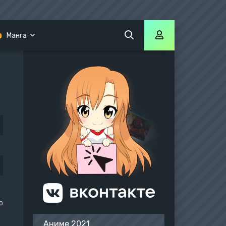
Манга
Боруто
Хвост Феи: 100 летний квест
Наруто
о
Аниме 2021