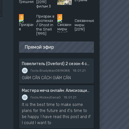
[2019]
фильм 3
Призрак в
доспехах
Связанные
д
/ Ghost in
миры
the Shell
[2019]
[1995]
Прямой эфир
Повелитель (Overlord) 2 сезон 4 серия
Гость BradyWan0894348
18.01.21
GIẢM CÂN CÁCH GIẢM CÂN
Мастера меча онлайн: Алисизация — Война в Подмирье 2
Гость MickeyDana0
18.01.21
It is the best time to make some
plans for the future and it's time to
be happy. I have read this post and if
I could I want to