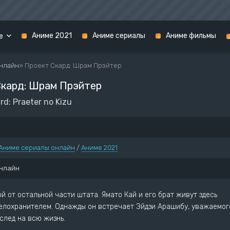
Аниме 2021
Аниме сериалы
Аниме фильмы
е
нлайн
» Проект Скард: Шрам Прэйтер
2020
Скард: Шрам Прэйтер
1 сезон
1 сезон
rd: Praeter no Kizu
2 сезон
Фильмы
Феи
1 сезон
Аниме сериалы онлайн
/
Аниме 2021
а меча онлайн
2 сезон
нлайн
экзорцист
3 сезон
Фильмы
й от остальной части штата. Ямато Кай и его брат живут здесь
телохранителем. Однажды он встречает Эйдзи Арашибу, уважаемог
 след на всю жизнь.