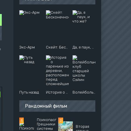
Экс-Арм
Скейт: Бесконечность
Да, я паук, и что же?
о
Путь назад
История о пареньке из деревни, расположенной перед сложнейшим подземельем
Волейбольный клуб старшей школы Сэйин
Рандомный фильм
Психопаспорт:
Грешники
Вторая
системы
страна