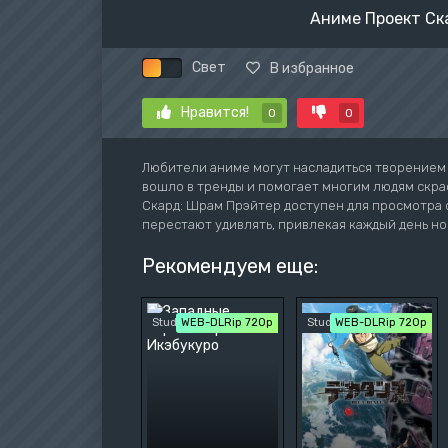
Аниме Проект Ск
Свет
В избранное
Нравится!
0
0
Любители аниме могут насладиться творением
вошло в тренды и помогает многим людям скрас
Скард: Шрам Прэйтер доступен для просмотра 
перестают удивлять, привлекая каждый день но
Рекомендуем еще:
StudioBand
WEB-DLRip 720p
StudioBand
WEB-DLRip 720p