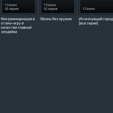
1 Сезон
1 Сезон
12 серия
12 серия
1 Сезон
Моя реинкарнация в
Жизнь без оружия
Исчезнувший горо
отомэ-игру в
[все серии]
качестве главной
злодейки