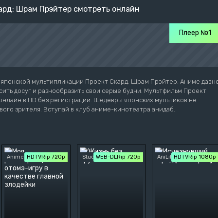
ард: Шрам Прэйтер смотреть онлайн
Плеер №1
 японской мультипликации Проект Скард: Шрам Прэйтер. Аниме давн
ить досуг и разнообразить свои серые будни. Мультфильм Проект
онлайн в HD без регистрации. Шедевры японских мультиков не
вого зрителя. Вступай в клуб аниме-кинотеатра анидаб.
Animedia
HDTVRip 720p
StudioBand
WEB-DLRip 720p
AniLibria
HDTVRip 1080p