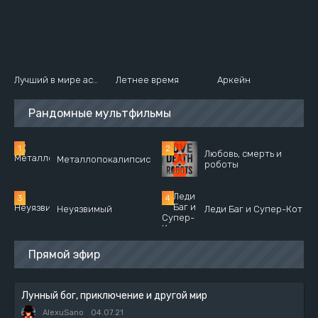
Лучший в мире ассасин, переродившийся в другом мире как аристократ
Летнее время
Аркейн
Рандомные мультфильмы
Любовь, смерть и
Металлопокалипсис
роботы
Неуязвимый
Леди Баг и Супер-Кот
Прямой эфир
Лунный бог, приключение и другой мир
AlexuSano
04.07.21