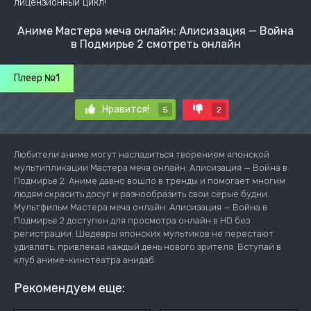
лицензионный цикл!
Аниме Мастера меча онлайн: Алисизация — Война
в Подмирье 2 смотреть онлайн
Плеер №1
Нравится!
5
2
Любители аниме могут насладиться творением японской
мультипликации Мастера меча онлайн: Алисизация — Война в
Подмирье 2. Аниме давно вошло в тренды и помогает многим
людям скрасить досуг и разнообразить свои серые будни.
Мультфильм Мастера меча онлайн: Алисизация — Война в
Подмирье 2 доступен для просмотра онлайн в HD без
регистрации. Шедевры японских мультиков не перестают
удивлять, привлекая каждый день нового зрителя. Вступай в
клуб аниме-кинотеатра анидаб.
Рекомендуем еще: