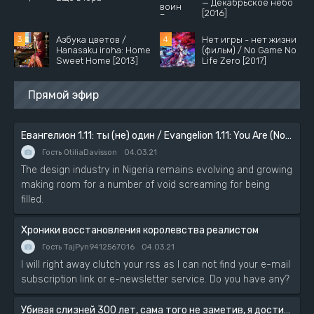
— Декабрьское небо
[2016]
Азбука цветов /
Нет игры - нет жизни
Hanasaku iroha: Home
(фильм) / No Game No
Sweet Home [2013]
Life Zero [2017]
Прямой эфир
Евангелион 1.11: ты (не) один / Evangelion 1.11: You Are (Not) Alone [2007]
Гость OtiliaDavisson
04.03.21
The design industry in Nigeria remains evolving and growing
making room for a number of void screaming for being
filled.
Хроники восстановления королевства реалистом
Гость TajPyn9412567016
04.03.21
I will right away clutch your rss as I can not find your e-mail
subscription link or e-newsletter service. Do you have any?
Убивая слизней 300 лет, сама того не заметив, я достигла максимального уровня