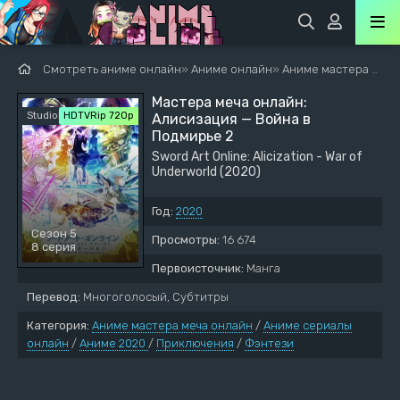
Смотреть аниме онлайн
»
Аниме онлайн
»
Аниме мастера меча онлайн
Мастера меча онлайн:
StudioBand
HDTVRip 720p
Алисизация — Война в
Подмирье 2
Sword Art Online: Alicization - War of
Underworld (2020)
Год:
2020
Сезон 5
Просмотры:
16 674
8 серия
Первоисточник:
Манга
Перевод:
Многоголосый, Субтитры
Категория:
Аниме мастера меча онлайн
/
Аниме сериалы
онлайн
/
Аниме 2020
/
Приключения
/
Фэнтези