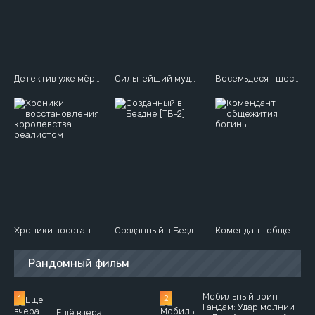
Детектив уже мёртв
Сильнейший мудрец низшей эмблемы
Восемьдесят шесть
Хроники восстановления королевства реалистом
Созданный в Бездне [ТВ-2]
Комендант общежития богинь
Рандомный фильм
Мобильный воин
Гандам: Удар молнии
Ещё вчера