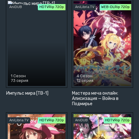
AniDUB
HDTVRip 720p
AniLibria.TV
WEB-DLRip 720p
1 Сезон
4 Сезон
73 серия
12 серия
Импульс мира [ТВ-1]
Мастера меча онлайн:
Алисизация — Война в
Подмирье
AniLibria.TV
HDTVRip 720p
AniDUB
HDTVRip 720p