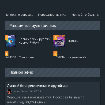
История о девушке, которая не могла стать волшебницей
Повседневная жизнь Бессмертного Короля 2
Не люблю боль, поэтому собираюсь вложить всё в защиту [ТВ-2]
Рандомные мультфильмы
Космический рубеж /
МОДОК
Космо-Рубеж
Симпсоны
Неуязвимый
Прямой эфир
Лунный бог, приключение и другой мир
AlexuSano
04.07.21
Хороший сайт мне нравится. Поскорее бы вышло
аниме.Буду ждать.(Удачи)