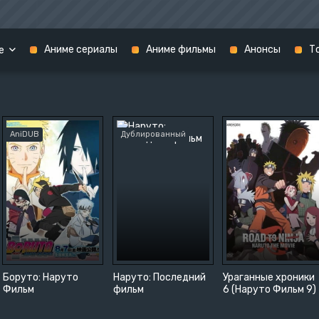
Аниме сериалы
Аниме фильмы
Анонсы
Т
е
2021
Сёдзё-ай
2020
Сёнэн-ай
AniDUB
Дублированный
Триллер
 искусства
Ужасы
Фантастика
Фэнтези
ив
Школа
ия
Этти
3D
ка
Романтика
Боруто: Наруто
Наруто: Последний
Ураганные хроники
Фильм
фильм
6 (Наруто Фильм 9)
альный
Сёнэн
невность
Сёдзё