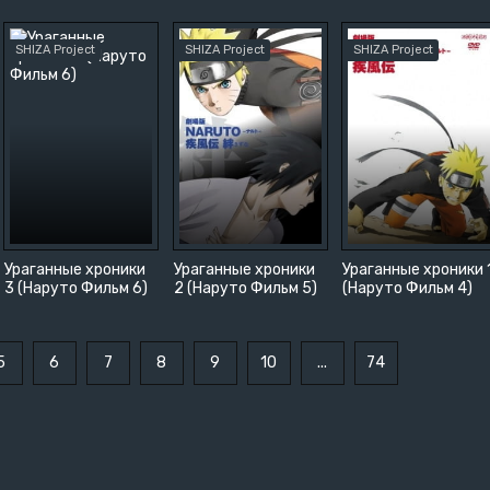
ючения
Спорт
ия
SHIZA Project
SHIZA Project
SHIZA Project
Ураганные хроники
Ураганные хроники
Ураганные хроники 
3 (Наруто Фильм 6)
2 (Наруто Фильм 5)
(Наруто Фильм 4)
5
6
7
8
9
10
...
74