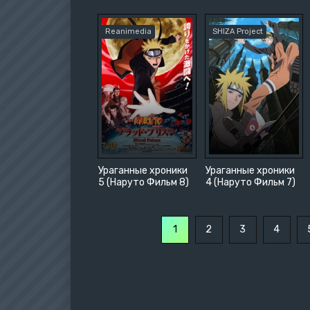
Прикл
Парод
Reanimedia
SHIZA Project
Ураганные хроники
Ураганные хроники
5 (Наруто Фильм 8)
4 (Наруто Фильм 7)
1
2
3
4