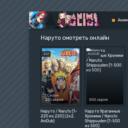
Аним
Наруто смотреть онлайн
Аниме 
Аниме 
2x2
AniDUB
Боевые
Война
Драма
Детект
1 Сезон
Комед
220 серия
500 серия
Меха
Мисти
Наруто / Naruto [1-
Наруто Ураганные
220 из 220] (2x2,
Хроники / Naruto
Музык
AniDub)
Shippuuden [1-500
из 500]
Повсед