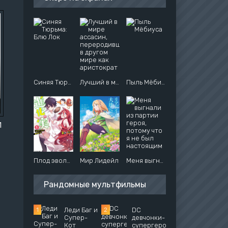
Синяя Тюрьма: Блю Лок
Лучший в мире ассасин, переродившийся в другом мире как аристократ
Пыль Мёбиуса
1
Плод эволюции
Мир Лидейл
Меня выгнали из партии героя, потому что я не был настоящим компаньоном, поэтому я решил неспешно жить в глуши
Рандомные мультфильмы
Леди Баг и
DC
Супер-
девчонки-
Кот
супергерои