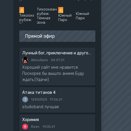
Тихоокеанский
рубеж:
Южный
Тёмная
Парк
зона
Прямой эфир
Лунный бог, приключение и другой мир
AlexuSano
04.07.21
Хороший сайт мне нравится.
Поскорее бы вышло аниме.Буду
ждать.(Удачи)
Атака титанов 4
1
123123123
17.06.21
studioband лучшая
Хоримия
R
Reen
19.05.21