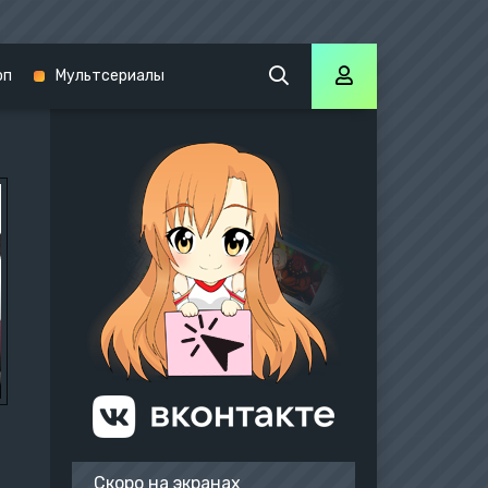
оп
Мультсериалы
Скоро на экранах