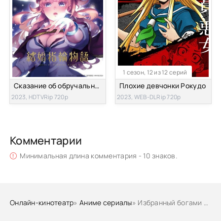
1 сезон, 12 из 12 серий
Сказание об обручальных кольцах
Плохие девчонки Рокудо
2023, HDTVRip 720p
2023, WEB-DLRip 720p
Комментарии
Минимальная длина комментария - 10 знаков.
Онлайн-кинотеатр
»
Аниме сериалы
» Избранный богами [ТВ-1]