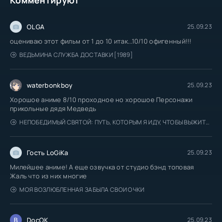
OLGA
25.09.23
оцениваю этот фильм от 1 до 10 итак...10/10 офигенный!!!
ВЕДЬМИНА СЛУЖБА ДОСТАВКИ [1989]
waterbonkboy
25.09.23
Хорошое аниме 8/10 проходное но хорошое Персонажи
прикольные дядя Медведь
НЕПОБЕДИМЫЙ СВЯТОЙ: ПУТЬ, КОТОРЫМ Я ИДУ, ЧТОБЫ ВЫЖИТЬ В ДРУГОМ МИРЕ
Гость LoGiKa
25.09.23
Милейшее аниме! А еще озвучка от студио бэнд топовая
Жаль что из них многие
МОЯ ВОЗЛЮБЛЕННАЯ ЗАБЫЛА СВОИ ОЧКИ
DocOK
25.09.23