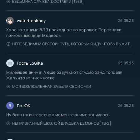
ВЕДЬМИНА СЛУЖБА ДОСТАВКИ [1989]
waterbonkboy
25.09.23
Хорошое аниме 8/10 проходное но хорошое Персонажи
прикольные дядя Медведь
НЕПОБЕДИМЫЙ СВЯТОЙ: ПУТЬ, КОТОРЫМ Я ИДУ, ЧТОБЫ ВЫЖИТЬ В ДРУГОМ МИРЕ
Гость LoGiKa
25.09.23
Милейшее аниме! А еще озвучка от студио бэнд топовая
Жаль что из них многие
МОЯ ВОЗЛЮБЛЕННАЯ ЗАБЫЛА СВОИ ОЧКИ
DocOK
25.09.23
Ну блин на интересном моменте аниме кончилось
НЕПРИЗНАННЫЙ ШКОЛОЙ ВЛАДЫКА ДЕМОНОВ [ТВ-2]