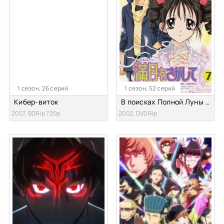
1 сезон, 26 серий
1 сезон, 52 серий
Кибер-виток
В поисках Полной Луны [ТВ]
2007, BDRip 720p
2002, DVDRip