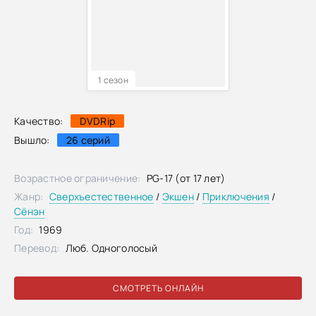
1 сезон
Качество:
DVDRip
Вышло:
26 серий
Возрастное ограничение:
PG-17 (от 17 лет)
Жанр:
Сверхъестественное
/
Экшен
/
Приключения
/
Сёнэн
Год:
1969
Перевод:
Люб. Одноголосый
СМОТРЕТЬ ОНЛАЙН