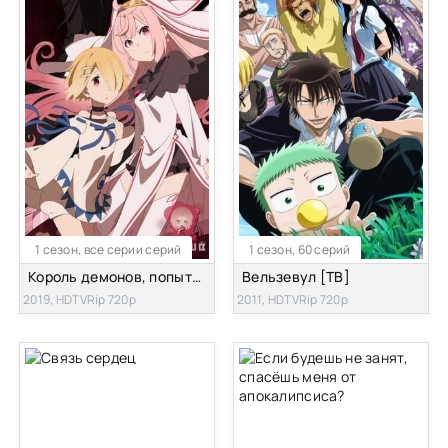
1 сезон, все серии серий
1 сезон, 60 серий
Король демонов, попытайтесь снова! [все серии]
Вельзевул [ТВ]
2019, HDTVRip 720p
2011, HDTVRip 720p