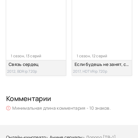
1 сезон, 13 серий
1 сезон, 12 серий
Связь сердец
Если будешь не занят, спасёшь меня от апокалипсиса?
2012, BDRip 720p
2017, HDTVRip 720p
Комментарии
Минимальная длина комментария - 10 знаков.
Онлайн-кинотеатр
»
Аниме сериалы
» Дороро [ТВ-1]