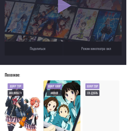
Текущее воспроизведение：Жизнь
Поделиться
Режим кинотеатра:
вкл
Похожее:
BDRIP 720P
BDRIP 1080P
BDRIP 720P
ANILIBRIA.TV
ANIDUB
СВ-ДУБЛЬ