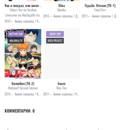
Как и ожидал, моя школьная романтическая жизнь не удалась [ТВ-1]
Хёка
Судьба: Начало [ТВ-1]
Yahari Ore no Seishun
Hyouka
Fate/Zero
Lovecome wa Machigatte Iru.
2012 •
Аниме сериалы / Детектив / Повседневность / Романтика
2011 •
Аниме сериалы / Драма / Приключения / Фэнтези
2013 •
Аниме сериалы / Комедия / Повседневность / Романтика
HDTVRIP 720P
BDRIP 720P
ANILIBRIA.TV
SHIZA PROJECT
Волейбол [ТВ-2]
Бэнто
Haikyuu!! Second Season
Ben-Tou
2015 •
Аниме сериалы / Комедия / Повседневность / Сёнэн / Спорт
2011 •
Аниме сериалы / Комедия / Приключения / Этти
КОММЕНТАРИИ:
0