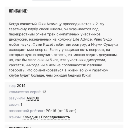
ОПИСАНИЕ:
Когда очкастый Юки Акамацу присоединяется к 2-му
газетному клубу своей школы, он оказывается под
перекрестным огнем трех симпатичных участников
дискуссии, назначенных на колонку Life Advice. Рино Эндо
любит науку, Фуми Кудзё любит литературу, а Икуми Судзуки
освещает мир спорта. Если у учащихся есть вопросы, на
которые нужно получить ответы, их можно задать девушкам,
но, как бы мило они ни были, эти участники дискуссии,
кажется, никогда ни в чем не соглашаются! Излишне
говорить, что ориентироваться в жизни во 2-м газетном
клубе будет больше, чем ожидал бедный Юки!
год:
2014
количество серий:
13
озвучили:
AniDUB
сезон:
1
возрастной рейтинг:
PG-16 (от 16 лет)
жанры:
Комедия
/
Повседневность