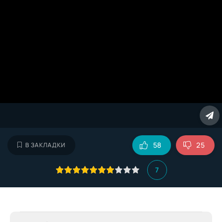
58
25
В ЗАКЛАДКИ
7