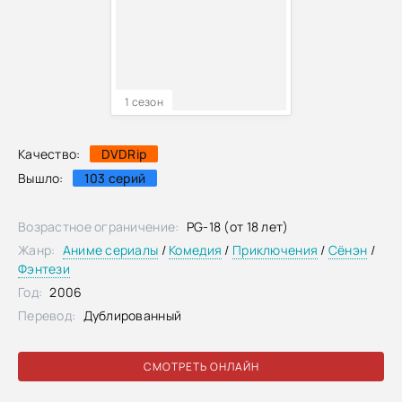
1 сезон
Качество:
DVDRip
Вышло:
103 серий
Возрастное ограничение:
PG-18 (от 18 лет)
Жанр:
Аниме сериалы
/
Комедия
/
Приключения
/
Сёнэн
/
Фэнтези
Год:
2006
Перевод:
Дублированный
СМОТРЕТЬ ОНЛАЙН