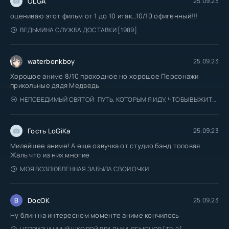
OLGA
25.09.23
оцениваю этот фильм от 1 до 10 итак...10/10 офигенный!!!
ВЕДЬМИНА СЛУЖБА ДОСТАВКИ [1989]
waterbonkboy
25.09.23
Хорошое аниме 8/10 проходное но хорошое Персонажи
прикольные дядя Медведь
НЕПОБЕДИМЫЙ СВЯТОЙ: ПУТЬ, КОТОРЫМ Я ИДУ, ЧТОБЫ ВЫЖИТЬ В ДРУГОМ МИРЕ
Гость LoGiKa
25.09.23
Милейшее аниме! А еще озвучка от студио бэнд топовая
Жаль что из них многие
МОЯ ВОЗЛЮБЛЕННАЯ ЗАБЫЛА СВОИ ОЧКИ
DocOK
25.09.23
Ну блин на интересном моменте аниме кончилось