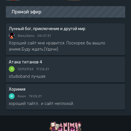
Прямой эфир
Лунный бог, приключение и другой мир
AlexuSano
04.07.21
Хороший сайт мне нравится. Поскорее бы вышло
аниме.Буду ждать.(Удачи)
Атака титанов 4
1
123123123
17.06.21
studioband лучшая
Хоримия
R
Reen
19.05.21
хороший тайтл.. и сайт неплохой.