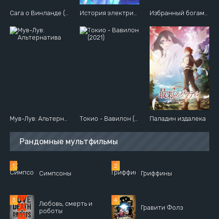
Сага о Винланде (Второй сезон)
История электричества в двадцатом веке
Избранный богами [ТВ-2]
Мув-Лув: Альтернатива
Токио - Вавилон (2021)
Паладин издалека
Рандомные мультфильмы
Симпсоны
Гриффины
Любовь, смерть и
Гравити Фолз
роботы