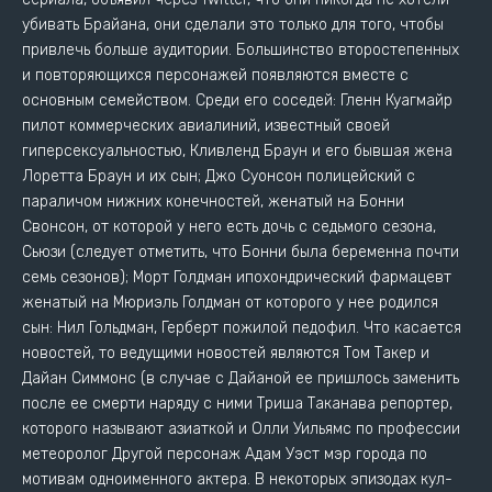
убивать Брайана, они сделали это только для того, чтобы
привлечь больше аудитории. Большинство второстепенных
и повторяющихся персонажей появляются вместе с
основным семейством. Среди его соседей: Гленн Куагмайр
пилот коммерческих авиалиний, известный своей
гиперсексуальностью, Кливленд Браун и его бывшая жена
Лоретта Браун и их сын; Джо Суонсон полицейский с
параличом нижних конечностей, женатый на Бонни
Свонсон, от которой у него есть дочь с седьмого сезона,
Сьюзи (следует отметить, что Бонни была беременна почти
семь сезонов); Морт Голдман ипохондрический фармацевт
женатый на Мюриэль Голдман от которого у нее родился
сын: Нил Гольдман, Герберт пожилой педофил. Что касается
новостей, то ведущими новостей являются Том Такер и
Дайан Симмонс (в случае с Дайаной ее пришлось заменить
после ее смерти наряду с ними Триша Таканава репортер,
которого называют азиаткой и Олли Уильямс по профессии
метеоролог Другой персонаж Адам Уэст мэр города по
мотивам одноименного актера. В некоторых эпизодах кул-