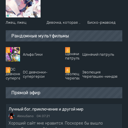
Лжец, лжец
Девочка, которая видит это
Биско-ржавоед
Рандомные мультфильмы
Альфа Гики
Щенячий патруль
DC девчонки-
Эволюция
супергерои
Черепашек-ниндзя
Прямой эфир
Лунный бог, приключение и другой мир
AlexuSano
04.07.21
Хороший сайт мне нравится. Поскорее бы вышло