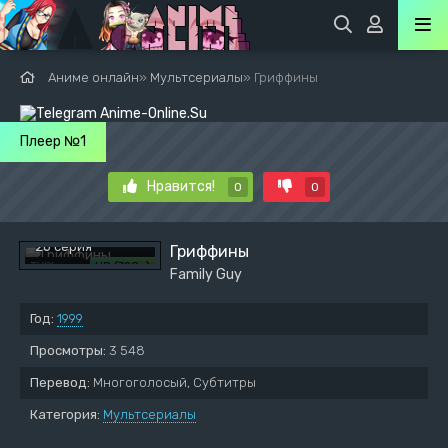
Аниме онлайн
»
Мультсериалы
» Гриффины
Плеер №1
Нравится!
0
0
Сезон 19
20 серия
Гриффины
TVShows
HD (720p)
Family Guy
Год:
1999
Просмотры:
3 548
Перевод:
Многоголосый, Субтитры
Категория:
Мультсериалы