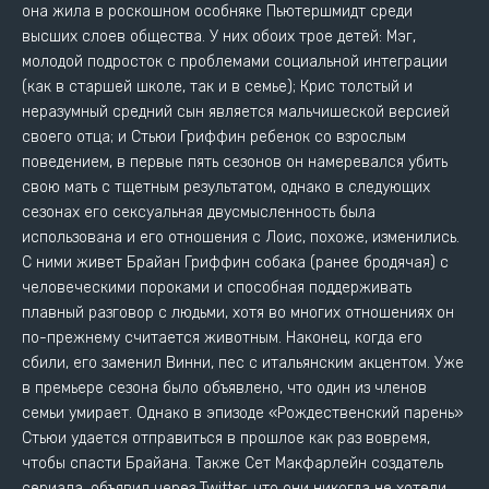
она жила в роскошном особняке Пьютершмидт среди
высших слоев общества. У них обоих трое детей: Мэг,
молодой подросток с проблемами социальной интеграции
(как в старшей школе, так и в семье); Крис толстый и
неразумный средний сын является мальчишеской версией
своего отца; и Стьюи Гриффин ребенок со взрослым
поведением, в первые пять сезонов он намеревался убить
свою мать с тщетным результатом, однако в следующих
сезонах его сексуальная двусмысленность была
использована и его отношения с Лоис, похоже, изменились.
С ними живет Брайан Гриффин собака (ранее бродячая) с
человеческими пороками и способная поддерживать
плавный разговор с людьми, хотя во многих отношениях он
по-прежнему считается животным. Наконец, когда его
сбили, его заменил Винни, пес с итальянским акцентом. Уже
в премьере сезона было объявлено, что один из членов
семьи умирает. Однако в эпизоде «Рождественский парень»
Стьюи удается отправиться в прошлое как раз вовремя,
чтобы спасти Брайана. Также Сет Макфарлейн создатель
сериала, объявил через Twitter, что они никогда не хотели