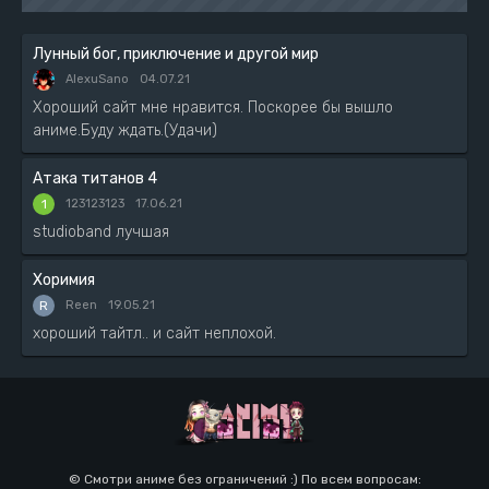
Лунный бог, приключение и другой мир
AlexuSano
04.07.21
Хороший сайт мне нравится. Поскорее бы вышло
аниме.Буду ждать.(Удачи)
Атака титанов 4
1
123123123
17.06.21
studioband лучшая
Хоримия
R
Reen
19.05.21
хороший тайтл.. и сайт неплохой.
© Смотри аниме без ограничений :) По всем вопросам: