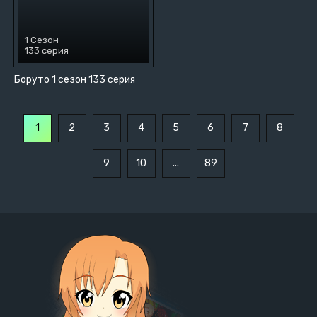
1 Сезон
133 серия
Боруто 1 сезон 133 серия
1
2
3
4
5
6
7
8
9
10
...
89