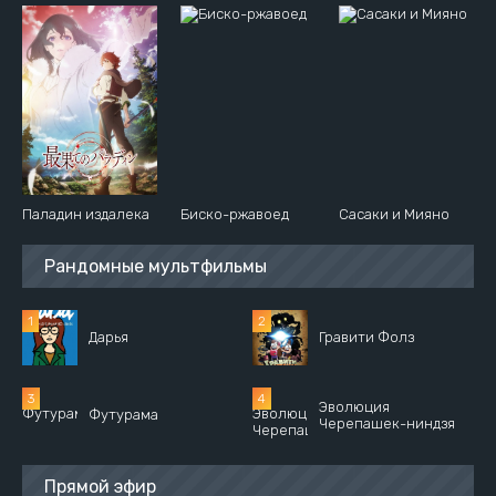
Паладин издалека
Биско-ржавоед
Сасаки и Мияно
Рандомные мультфильмы
Дарья
Гравити Фолз
Эволюция
Футурама
Черепашек-ниндзя
Прямой эфир