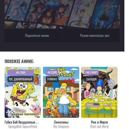
Поделиться аниме
Режим кинотеатра:
вкл
ПОХОЖЕЕ АНИМЕ:
HD (720P)
HD (720P)
FHD (1080P)
РУС. ДУБЛИРОВАННЫЙ
TVSHOWS
СЫЕНДУК
Губка Боб Квадратные Штаны
Симпсоны
Рик и Морти
SpongeBob SquarePants
The Simpsons
Rick and Morty