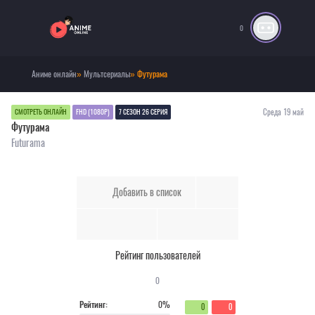
0
Аниме онлайн
»
Мультсериалы
» Футурама
Среда 19 май
СМОТРЕТЬ ОНЛАЙН
FHD (1080P)
7 СЕЗОН 26 СЕРИЯ
Футурама
Futurama
Добавить в список
Рейтинг пользователей
0
Рейтинг:
0%
0
0