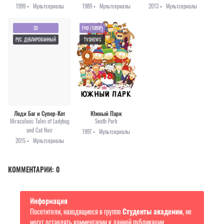
1999 •
Мультсериалы
1989 •
Мультсериалы
2013 •
Мультсериалы
SD
FHD (1080P)
РУС. ДУБЛИРОВАННЫЙ
TVSHOWS
Леди Баг и Супер-Кот
Южный Парк
Miraculous: Tales of Ladybug
South Park
and Cat Noir
1997 •
Мультсериалы
2015 •
Мультсериалы
КОММЕНТАРИИ:
0
Информация
Посетители, находящиеся в группе
Студенты академии
, не
могут оставлять комментарии к данной публикации.