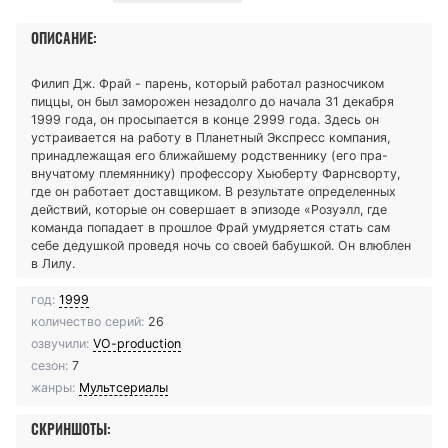
ОПИСАНИЕ:
Филип Дж. Фрай - парень, который работал разносчиком
пиццы, он был заморожен незадолго до начала 31 декабря
1999 года, он просыпается в конце 2999 года. Здесь он
устраивается на работу в Планетный Экспресс компания,
принадлежащая его ближайшему родственнику (его пра-
внучатому племяннику) профессору Хьюберту Фарнсворту,
где он работает доставщиком. В результате определенных
действий, которые он совершает в эпизоде «Розуэлл, где
команда попадает в прошлое Фрай умудряется стать сам
себе дедушкой проведя ночь со своей бабушкой. Он влюблен
в Лилу.
год:
1999
количество серий:
26
озвучили:
VO-production
сезон:
7
жанры:
Мультсериалы
СКРИНШОТЫ: