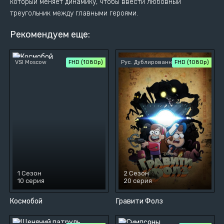
который меняет динамику, чтобы ввести любовный
треугольник между главными героями.
Рекомендуем еще:
VSI Moscow
FHD (1080p)
Рус. Дублированный
FHD (1080p)
1 Сезон
2 Сезон
10 серия
20 серия
Космобой
Гравити Фолз