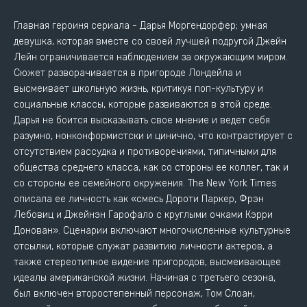
Главная героиня сериала - Дарья Моргендорфер; умная
девушка, которая вместе со своей лучшей подругой Джейн
Лейн ограничивается наблюдением за окружающим миром.
Сюжет разворачивается в пригороде Лондейла и
высмеивает школьную жизнь, критикуя поп-культуру и
социальные классы, которые развиваются в этой среде.
Дарья не боится высказывать свое мнение и ведет себя
разумно, нонконформистски и цинично, что контрастирует с
отсутствием рассудка и противоречиями, типичными для
общества среднего класса, как со стороны ее коллег, так и
со стороны ее семейного окружения. The New York Times
описала ее личность как «смесь Дороти Паркер, Фрэн
Лебовиц и Джейнэн Гарофало с круглыми очками Кэрри
Донован». Сценарии включают многочисленные культурные
отсылки, которые служат развитию личности актеров, а
также стереотипное видение пригородов, высмеивающее
идеалы американской жизни. Начиная с третьего сезона,
был включен второстепенный персонаж, Том Слоан,