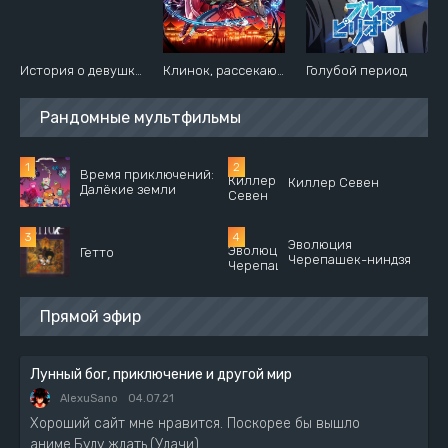
История о девушке, которая не могла стать волшебницей
Клинок, рассекающий демонов: Квартал красных фонарей
Голубой период
Рандомные мультфильмы
Время приключений:
Киллер Севен
Далёкие земли
Эволюция
Гетто
Черепашек-ниндзя
Прямой эфир
Лунный бог, приключение и другой мир
AlexuSano
04.07.21
Хороший сайт мне нравится. Поскорее бы вышло
аниме.Буду ждать.(Удачи)