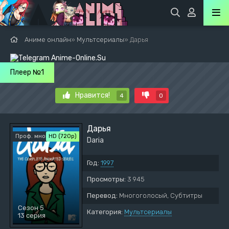
Аниме онлайн
»
Мультсериалы
» Дарья
Плеер №1
Нравится!
4
0
Дарья
Проф. многоголосый
HD (720p)
Daria
Год:
1997
Просмотры:
3 945
Перевод:
Многоголосый, Субтитры
Сезон 5
Категория:
Мультсериалы
13 серия