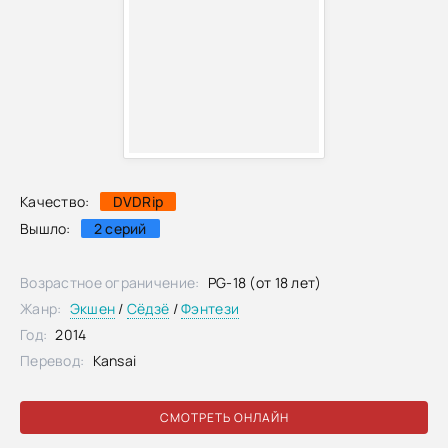
Качество:
DVDRip
Вышло:
2 серий
Возрастное ограничение:
PG-18 (от 18 лет)
Жанр:
Экшен
/
Сёдзё
/
Фэнтези
Год:
2014
Перевод:
Kansai
СМОТРЕТЬ ОНЛАЙН