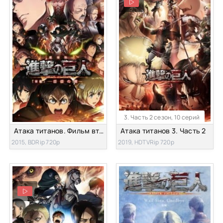
3. Часть 2 сезон, 10 серий
Атака титанов. Фильм второй
Атака титанов 3. Часть 2
2015, BDRip 720p
2019, HDTVRip 720p