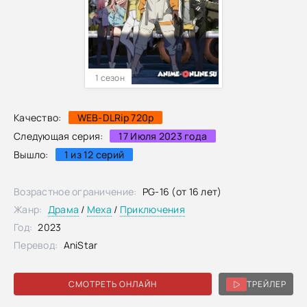
1 сезон
Качество:
WEB-DLRip 720p
Следующая серия:
17 Июля 2023 года
Вышло:
1 из 12 серий
Возрастное ограничение:
PG-16 (от 16 лет)
Жанр:
Драма
/
Меха
/
Приключения
Год:
2023
Перевод:
AniStar
СМОТРЕТЬ ОНЛАЙН
ТРЕЙЛЕР