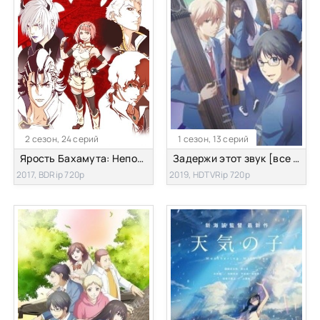
2 сезон, 24 серий
1 сезон, 13 серий
Ярость Бахамута: Непорочная душа
Задержи этот звук [все серии]
2017, BDRip 720p
2019, HDTVRip 720p