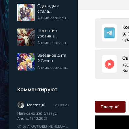
Однажды я
стала
принцессой
Аниме сериалы / Комедия / Романтика / Фэнтези / Анонсы
Ко
Поднятие
🦋 
уровня в
сум
одиночку
Аниме сериалы / Экшен / Приключения / Фэнтези / Анонсы
Звёздное дитя
Ск
2 Сезон
📲С
Аниме сериалы / Драма / Комедия / Романтика / Фантастика / Анонсы
Вы 
Комментируют
Macros90
28.09.23
Плеер #1
Написано же) Статус:
Анонс 18.10.2023
БЛАГОСЛОВЕНИЕ НЕБОЖИТЕЛЕЙ 2 СЕЗОН