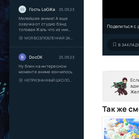
Гость LoGiKa
25.09.23
Милейшее аниме! А еще
озвучка от студио бэнд
Поделиться с 
топовая Жаль что из них
многие
МОЯ ВОЗЛЮБЛЕННАЯ ЗАБЫЛА СВОИ ОЧКИ
В ЗАКЛАД
DocOK
25.09.23
Ну блин на интересном
моменте аниме кончилось
Есл
НЕПРИЗНАННЫЙ ШКОЛОЙ ВЛАДЫКА ДЕМОНОВ [ТВ-2]
адм
Жел
Так же см