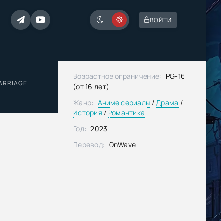
ВОЙТИ
Возрастное ограничение:
PG-16
MARRIAGE
(от 16 лет)
Жанр:
Аниме сериалы
/
Драма
/
История
/
Романтика
Год:
2023
Перевод:
OnWave