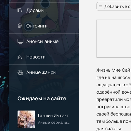
Добавить в 
Дорамы
Онгоинги
Анонсы аниме
Новости
Жизнь Миё Сайм
Аниме жанры
где не нашлось
ощущалось в её
одарённой доче
Ожидаем на сайте
превратили мол
погрузилась во
своей беспощад
Геншин Импакт
тем больше пон
Аниме сериалы / Приключения / Фэнтези / Анонсы
для счастья.