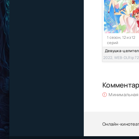
1 сезон, 12 из 12
серий
Девушка-целител
2022, WEB-DLRip 7
Коммента
Минимальная 
Онлайн-кинотеа