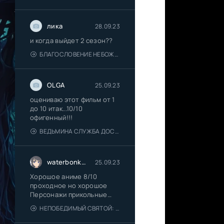
лика
28.09.23
и когда выйдет 2 сезон??
БЛАГОСЛОВЕНИЕ НЕБОЖИТЕЛЕЙ 2 СЕЗОН
OLGA
25.09.23
оцениваю этот фильм от 1
до 10 итак...10/10
офигенный!!!
ВЕДЬМИНА СЛУЖБА ДОСТАВКИ [1989]
waterbonkboy
25.09.23
Хорошое аниме 8/10
проходное но хорошое
Персонажи прикольные
дядя Медведь
НЕПОБЕДИМЫЙ СВЯТОЙ: ПУТЬ, КОТОРЫМ Я ИДУ, ЧТОБЫ ВЫЖИТЬ В ДРУГОМ МИРЕ