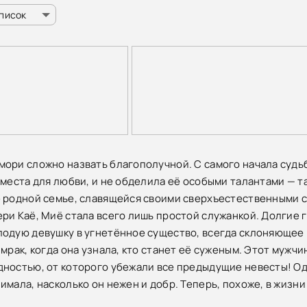
список
ори сложно назвать благополучной. С самого начала судьба
 места для любви, и не обделила её особыми талантами — т
 родной семье, славящейся своими сверхъестественными с
ри Каё, Миё стала всего лишь простой служанкой. Долгие 
одую девушку в угнетённое существо, всегда склоняющее в
 мрак, когда она узнала, кто станет её суженым. Этот мужч
ностью, от которого убежали все предыдущие невесты! Од
имала, насколько он нежен и добр. Теперь, похоже, в жизн