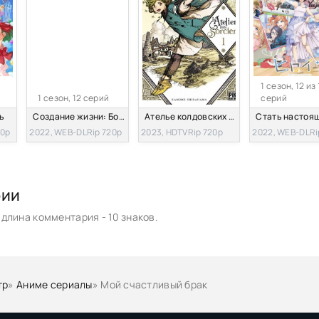
1 сезон, 12 из 
1 сезон, 12 серий
серий
ь
Создание жизни: Большой побег
Ателье колдовских колпаков
20p
2022, WEB-DLRip 720p
2023, HDTVRip 720p
2022, WEB-DLRi
рии
длина комментария - 10 знаков.
тр
»
Аниме сериалы
» Мой счастливый брак