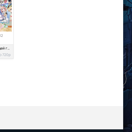
12
Стать настоящей героиней! Непопулярная героиня и секретное задание
p 720p