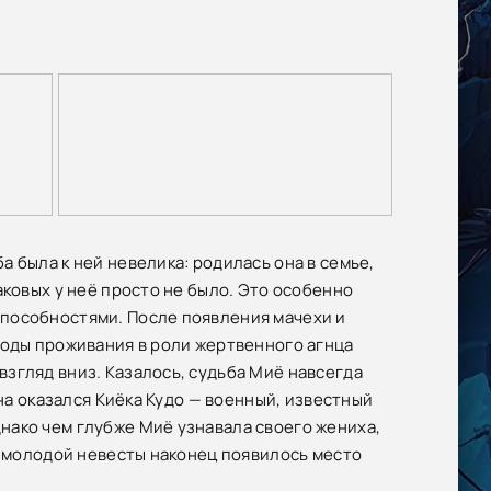
 была к ней невелика: родилась она в семье,
аковых у неё просто не было. Это особенно
пособностями. После появления мачехи и
годы проживания в роли жертвенного агнца
згляд вниз. Казалось, судьба Миё навсегда
ина оказался Киёка Кудо — военный, известный
нако чем глубже Миё узнавала своего жениха,
и молодой невесты наконец появилось место