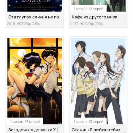
1 сезон, 12 серий
Эта глупая свинья не понимает мечту девочки-зайки! (фильм) [2019]
Кафе из другого мира
2019, HDTVRip 720p
2017, HDTVRip 720p
1 сезон, 13 серий
1 сезон, 13 серий
Загадочная девушка Х [ТВ]
Скажи: «Я люблю тебя». [ТВ]