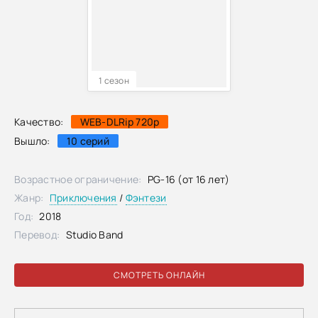
1 сезон
Качество:
WEB-DLRip 720p
Вышло:
10 серий
Возрастное ограничение:
PG-16 (от 16 лет)
Жанр:
Приключения
/
Фэнтези
Год:
2018
Перевод:
Studio Band
СМОТРЕТЬ ОНЛАЙН