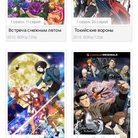
1 сезон, 11 серий
1 сезон, 24 серий
Встреча снежным летом
Токийские вороны
2012, BDRip 720p
2013, BDRip 720p