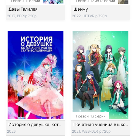
1 сезон, 11 серий
1 сезон, 12 из 12 серий
Девы Галилея
Шэнму
2013, BDRip 720p
2022, HDTVRip 720p
1 сезон, 13 серий
История о девушке, которая не могла стать волшебницей
Почетная ученица в школе магии
2023
2021, WEB-DLRip 720p