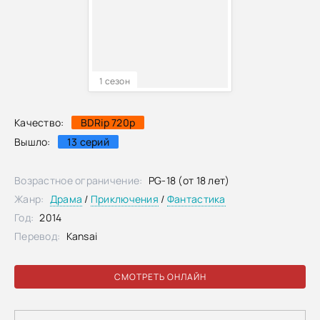
1 сезон
Качество:
BDRip 720p
Вышло:
13 серий
Возрастное ограничение:
PG-18 (от 18 лет)
Жанр:
Драма
/
Приключения
/
Фантастика
Год:
2014
Перевод:
Kansai
СМОТРЕТЬ ОНЛАЙН