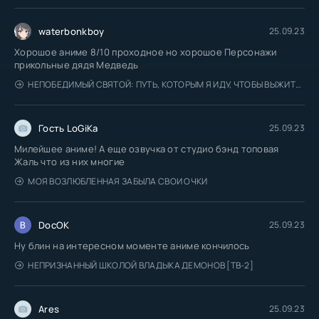
waterbonkboy
25.09.23
Хорошое аниме 8/10 проходное но хорошое Персонажи
прикольные дядя Медведь
НЕПОБЕДИМЫЙ СВЯТОЙ: ПУТЬ, КОТОРЫМ Я ИДУ, ЧТОБЫ ВЫЖИТЬ В ДРУГОМ МИРЕ
Гость LoGiKa
25.09.23
Милейшее аниме! А еще озвучка от студио бэнд топовая
Жаль что из них многие
МОЯ ВОЗЛЮБЛЕННАЯ ЗАБЫЛА СВОИ ОЧКИ
DocOK
25.09.23
Ну блин на интересном моменте аниме кончилось
НЕПРИЗНАННЫЙ ШКОЛОЙ ВЛАДЫКА ДЕМОНОВ [ТВ-2]
Ares
25.09.23