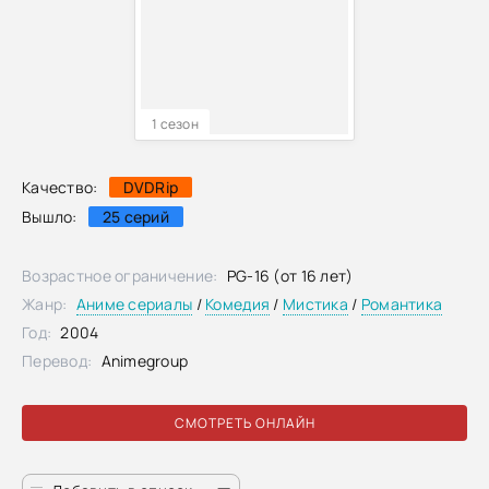
1 сезон
Качество:
DVDRip
Вышло:
25 серий
Возрастное ограничение:
PG-16 (от 16 лет)
Жанр:
Аниме сериалы
/
Комедия
/
Мистика
/
Романтика
Год:
2004
Перевод:
Animegroup
СМОТРЕТЬ ОНЛАЙН