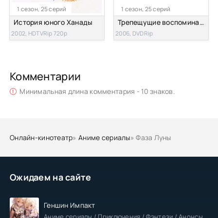
1 сезон, 25 серий
1 сезон, 25 серий
История юного Ханады
Трепещущие воспоминания [ТВ]
2002, HDTVRip 720p
2006, DVDRip
Комментарии
Минимальная длина комментария - 10 знаков.
Онлайн-кинотеатр
»
Аниме сериалы
» Фаза Луны
Ожидаем на сайте
Геншин Импакт
Аниме сериалы / Приключения / Фэнтези / Анонсы