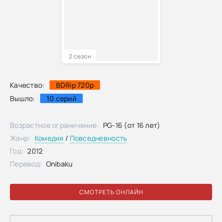
2 сезон
Качество:
BDRip 720p
Вышло:
10 серий
Возрастное ограничение:
PG-16 (от 16 лет)
Жанр:
Комедия
/
Повседневность
Год:
2012
Перевод:
Onibaku
СМОТРЕТЬ ОНЛАЙН