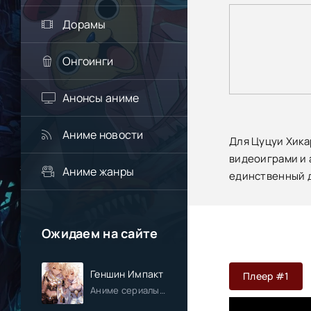
Дорамы
Онгоинги
Анонсы аниме
Аниме новости
Для Цуцуи Хика
видеоиграми и 
Аниме жанры
единственный д
Ожидаем на сайте
Геншин Импакт
Плеер #1
Аниме сериалы / Приключения / Фэнтези / Анонсы