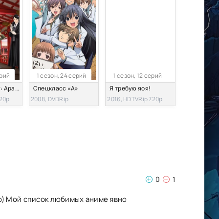
ерий
1 сезон, 24 серий
1 сезон, 12 серий
Бездомный бог: Арагото
Спецкласс «А»
Я требую яоя!
720p
2008, DVDRip
2016, HDTVRip 720p
0
1
ую) Мой список любимых аниме явно