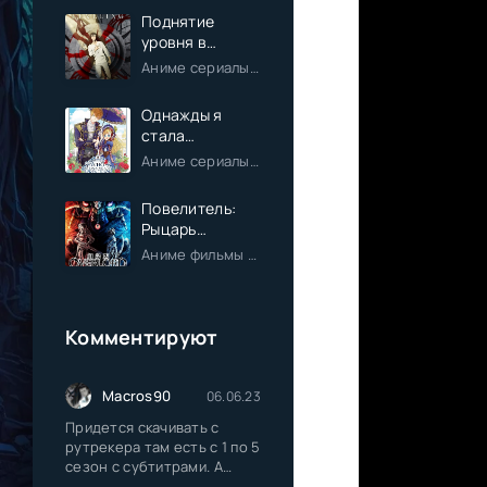
Поднятие
уровня в
одиночку
Аниме сериалы / Экшен / Приключения / Фэнтези / Анонсы
Однажды я
стала
принцессой
Аниме сериалы / Комедия / Романтика / Фэнтези / Анонсы
Повелитель:
Рыцарь
Святого
Аниме фильмы / Приключения / Фэнтези / Анонсы
королевства
(Фильм)
Комментируют
Macros90
06.06.23
Придется скачивать с
рутрекера там есть с 1 по 5
сезон с субтитрами. А
онлайн