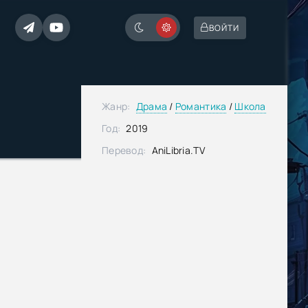
ВОЙТИ
Жанр:
Драма
/
Романтика
/
Школа
Год:
2019
Перевод:
AniLibria.TV