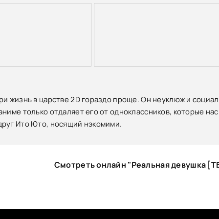
ри жизнь в царстве 2D гораздо проще. Он неуклюж и социал
аниме только отдаляет его от одноклассников, которые нас
руг Ито Юто, носящий нэкомими.
Смотреть онлайн "Реальная девушка [Т