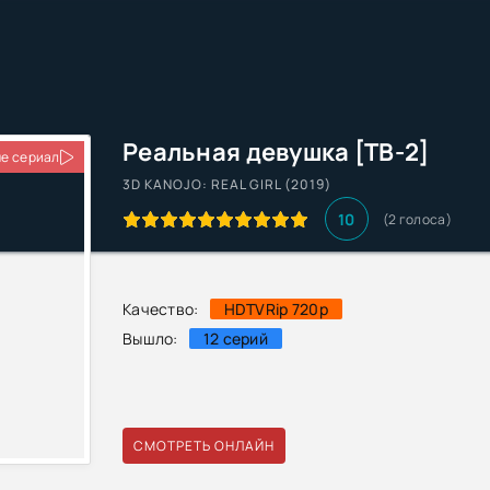
Реальная девушка [ТВ-2]
е сериал
3D KANOJO: REAL GIRL (2019)
10
(
2
голоса)
Качество:
HDTVRip 720p
Вышло:
12 серий
СМОТРЕТЬ ОНЛАЙН