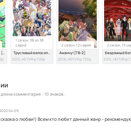
1 сезон, 38 из 38
серий
2 сезон, 12 серий
2 сезон, 13 с
Реальная девушка [ТВ-1]
Трусливый велосипедист
Аманчу! [ТВ-2]
0p
2013, HDTVRip 720p
2018, HDTVRip 720p
2015, HDTVRip 
рии
длина комментария - 10 знаков.
 2022 04:09
 сказка о любви!) Всем кто любит данный жанр - рекоменд