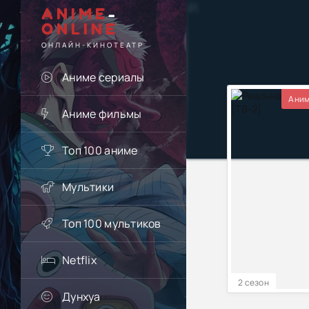
ANIME
-
ONLINE
ОНЛАЙН-КИНОТЕАТР
Аниме сериалы
Аним
Аниме фильмы
Топ 100 аниме
Мультики
Топ 100 мультиков
Netflix
2 сезон
Дунхуа