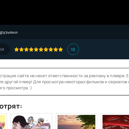
друзьями:
10
КИ
трация сайта не несет ответственности за рекламу в плеере. Е
е другой плеер! Для просмотра некоторых фильмов и сериалов
го просмотра :)
отрят: