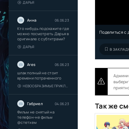
ДАРЬЯ
Анна
06.06.23
Кто нибудь подскажите где
Поделиться с 
можно посмотреть Дарья в
оригинале с субтитрами?
ДАРЬЯ
В ЗАКЛАД
Ares
06.06.23
шлак полный не стоит
Админис
времени потраченного
выберит
НЕВООБРАЗИМЫЕ ПРИКЛЮЧЕНИЯ ПЕРЕРОЖДЁННОГО ДВОРЯНИНА
приятно
Габриел
Так же см
04.06.23
Фильм не снятый на
телефон-не фильм
@стетхем