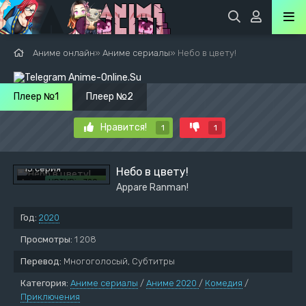
Аниме онлайн
»
Аниме сериалы
» Небо в цвету!
Плеер №1
Плеер №2
Нравится!
1
1
Сезон 1
13 серия
Небо в цвету!
Animedia
HDTVRip 720p
Appare Ranman!
Год:
2020
Просмотры:
1 208
Перевод:
Многоголосый, Субтитры
Категория:
Аниме сериалы
/
Аниме 2020
/
Комедия
/
Приключения