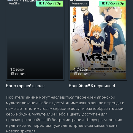
AniStar
HDTVRip 720p
Animedia
HDTVRip 720p
1 Сезон
4 Сезон
13 серия
13 серия
Бог старшей школы
Волейбол!! К вершине 4
Любители аниме могут насладиться творением японской
мультипликации Небо в цвету!. Аниме давно вошло в тренды и
помогает многим людям скрасить досуг и разнообразить свои
серые будни. Мультфильм Небо в цвету! доступен для
просмотра онлайн в HD без регистрации. Шедевры японских
мультиков не перестают удивлять, привлекая каждый день
нового зрителя.