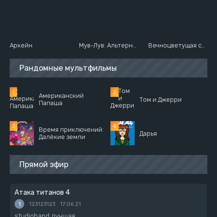
Аркейн
Мув-Лув: Альтернатива
Вечноцветущая сакура
Рандомные мультфильмы
Американский
Том и Джерри
Папаша
Время приключений:
Дарья
Далёкие земли
Прямой эфир
Атака титанов 4
1
123123123
17.06.21
studioband лучшая