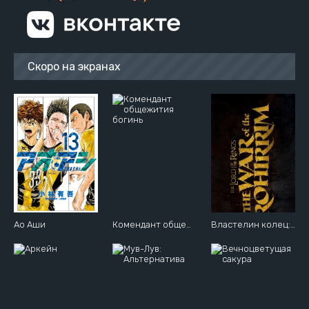
Скоро на экранах
Ао Аши
Комендант общежития богинь
Властелин колец: Война Рохиррим