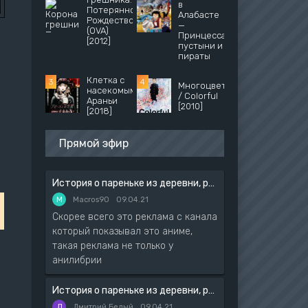
в
Потерянное
Алабасте
Рождество
—
(OVA)
Принцесса
[2012]
пустыни и
пираты
Клетка с
Многоцветье
насекомыми
/ Colorful
Араньи
[2010]
[2018]
Прямой эфир
История о пареньке из деревни, расположенной перед сложнейшим подземельем
M
Macros90
09.04.21
Скорее всего это реклама с канала
который показывал это аниме,
такая реклама не только у
анилибрии
История о пареньке из деревни, расположенной перед сложнейшим подземельем
Д
Дмитрий Белый
09.04.21