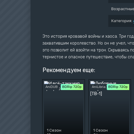
Парод
Возрастные
Категория:
Это история кровавой войны и хаоса. Три года
захватившим королевство. Но он не учел, чт
это позволит ей взойти на трон. Скрываясь 
тернистое и опасное путешествие, чтобы сп
Рекомендуем еще:
AniDUB
BDRip 720p
AniLibria.TV
BDRip 720p
1 Сезон
1 Сезон