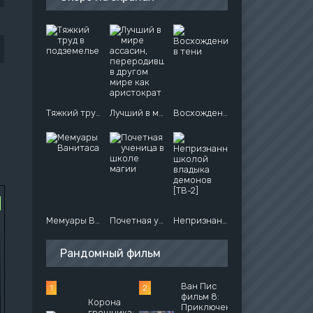
Тяжкий труд в подземелье
Лучший в мире ассасин, переродившийся в другом мире как аристократ
Восхождение в тени
Мемуары Ванитаса
Почетная ученица в школе магии
Непризнанный школой владыка демонов [ТВ-2]
Рандомный фильм
Ван Пис
фильм 8:
Корона
Приключение
грешника: