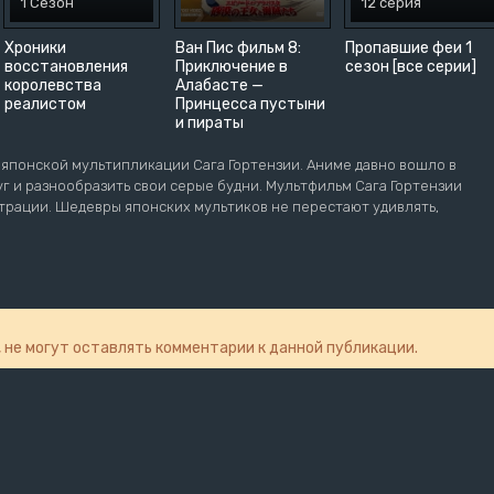
1 Сезон
12 серия
Хроники
Ван Пис фильм 8:
Пропавшие феи 1
восстановления
Приключение в
сезон [все серии]
королевства
Алабасте —
реалистом
Принцесса пустыни
и пираты
японской мультипликации Сага Гортензии. Аниме давно вошло в
г и разнообразить свои серые будни. Мультфильм Сага Гортензии
страции. Шедевры японских мультиков не перестают удивлять,
, не могут оставлять комментарии к данной публикации.