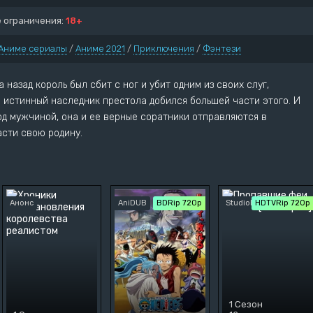
ия
Спорт
 ограничения:
18+
Аниме сериалы
/
Аниме 2021
/
Приключения
/
Фэнтези
 назад король был сбит с ног и убит одним из своих слуг,
о истинный наследник престола добился большей части этого. И
под мужчиной, она и ее верные соратники отправляются в
асти свою родину.
Анонс
AniDUB
BDRip 720p
StudioBand
HDTVRip 720p
1 Сезон