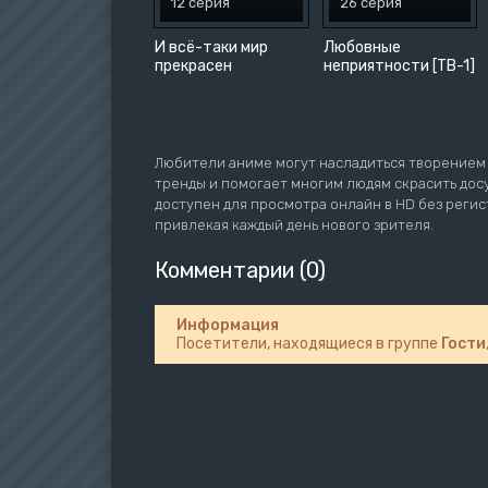
12 серия
26 серия
И всё-таки мир
Любовные
прекрасен
неприятности [ТВ-1]
Любители аниме могут насладиться творением 
тренды и помогает многим людям скрасить досу
доступен для просмотра онлайн в HD без реги
привлекая каждый день нового зрителя.
Комментарии (0)
Информация
Посетители, находящиеся в группе
Гости