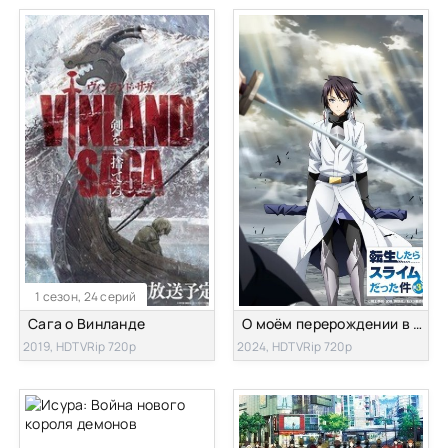
1 сезон, 24 серий
Сага о Винланде
О моём перерождении в слизь [ТВ-3]
2019, HDTVRip 720p
2024, HDTVRip 720p