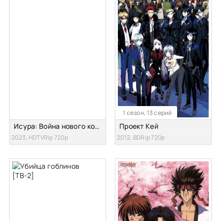
1 сезон, 13 серий
Исура: Война нового короля демонов
Проект Кей
2023, HDTVRip 720p
2012, BDRip 720p