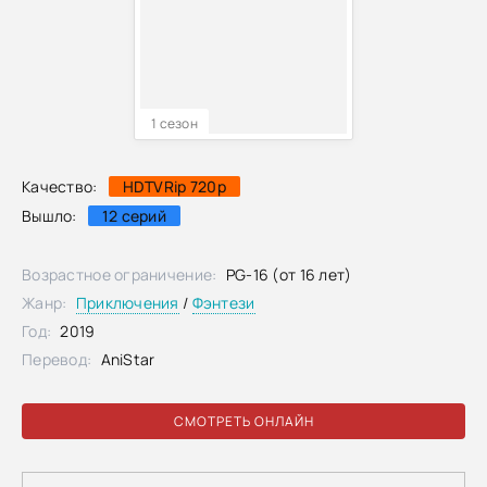
1 сезон
Качество:
HDTVRip 720p
Вышло:
12 серий
Возрастное ограничение:
PG-16 (от 16 лет)
Жанр:
Приключения
/
Фэнтези
Год:
2019
Перевод:
AniStar
СМОТРЕТЬ ОНЛАЙН