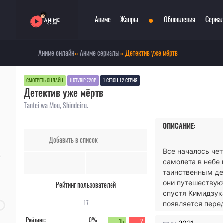
•
Аниме
Жанры
Обновления
Сериа
Аниме онлайн
»
Аниме сериалы
» Детектив уже мёртв
Аниме 2021
Боевые искусства
При
Аниме 2020
Война
Пар
СМОТРЕТЬ ОНЛАЙН
HDTVRIP 720P
1 СЕЗОН 12 СЕРИЯ
Детектив уже мёртв
Топ 100 аниме
Драма
Сёд
Анонсы аниме
Детектив
Три
Tantei wa Mou, Shindeiru.
Онгоинги
Комедия
Ужа
ОПИСАНИЕ:
Новости
Меха
Фан
Добавить в список
Мистика
Фэн
Все началось чет
Музыкальный
Шко
самолета в небе 
Повседневность
Игр
таинственным де
они путешествуют
Рейтинг пользователей
спустя Кимидзука
17
появляется перед
Рейтинг:
0%
15
2
год:
2021