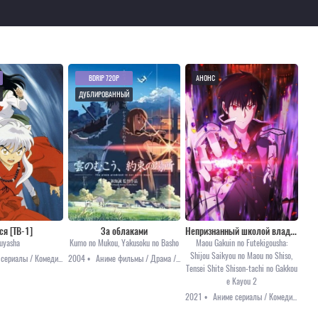
BDRIP 720P
АНОНС
ДУБЛИРОВАННЫЙ
ся [ТВ-1]
За облаками
Непризнанный школой владыка демонов [ТВ-2]
nuyasha
Kumo no Mukou, Yakusoku no Basho
Maou Gakuin no Futekigousha:
Shijou Saikyou no Maou no Shiso,
Аниме сериалы / Комедия / Приключения / Романтика / Сёнэн / Фэнтези
2004 •
Аниме фильмы / Драма / Романтика / Фантастика
Tensei Shite Shison-tachi no Gakkou
e Kayou 2
2021 •
Аниме сериалы / Комедия / Приключения / Фэнтези / Анонсы