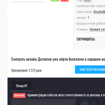
количество серий
озвучили:
Studio
сезон:
1
возрастной рейти
жанры:
Аниме с
СКРИНШОТЫ:
Смотреть онлайн Детектив уже мёртв бесплатно в хорошем ка
НАШ ТЕЛЕГРАМ КАНА
Просмотрено: 3 573 раза
Плеер #1
Администрация сайта не несет ответственности за рекламу в п
ВНИМАНИЕ
Если видео не работает, обновите страницу или выберите другой плеер!