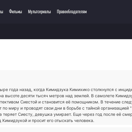
лы
Фильмы
Мультсериалы
Правообладателям
ключения
Этти
одия
3D
зё-ай
Романтика
ллер
Сёнэн
сы
Сёдзё
тастика
Спорт
тези
Демоны
ыре года назад, когда Кимидзука Кимихико столкнулся с инцид
ла
Экшен
на высоте десяти тысяч метров над землей. В самолете Кимидз
ы
Сверхъестественное
тективом Сиестой и становится её помощником. В течение сле
 по миру и проводят свои дни в борьбе с тайной организацией "
 теряет Сиесту, девушка умирает. Еще через год после её сме
 Кимидзукой и просит его отыскать человека.