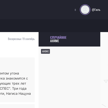
@Гость
0
СЛУЧАЙНОЕ
Воскресенье 19 сентябрь
АНИМЕ
АНОНС
ентом угона
ука знакомится с
дующих трех лет
СПЕС". Три года
рти, Нагиса Нацуна