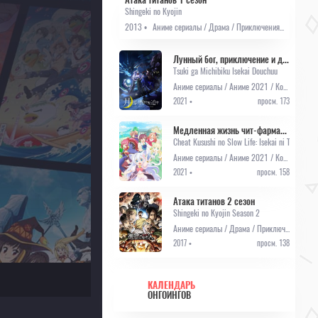
Shingeki no Kyojin
2013 •
Аниме сериалы / Драма / Приключения / Сёнэн / Фэнтези
Лунный бог, приключение и другой мир
Tsuki ga Michibiku Isekai Douchuu
Аниме сериалы / Аниме 2021 / Комедия / Приключения / Фэнтези
2021 •
просм. 173
Медленная жизнь чит-фармацевта: создание аптеки в альтернативном мире
Cheat Kusushi no Slow Life: Isekai ni Tsukurou
Аниме сериалы / Аниме 2021 / Комедия / Фэнтези
2021 •
просм. 158
Атака титанов 2 сезон
Shingeki no Kyojin Season 2
Аниме сериалы / Драма / Приключения / Сёнэн / Фэнтези
2017 •
просм. 138
КАЛЕНДАРЬ
ОНГОИНГОВ