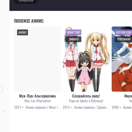
ПОХОЖЕЕ АНИМЕ:
АНОНС
BDRIP 720P
HDTVRIP 720P
ONIBAKU
PERSONA99
Мув-Лув: Альтернатива
Слушайтесь папу!
Инуя
Muv-Luv Alternative
Papa no Iukoto o Kikinasai!
I
2021 •
Аниме сериалы / Меха / Фантастика / Анонсы
2012 •
Аниме сериалы / Драма / Комедия / Повседневность
2000 •