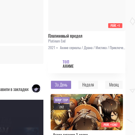
РЕЙТ.
+1
Платиновый предел
Platinum End
2021 •
Аниме сериалы / Драма / Мистика / Приключения / Сёнэн / Анонсы
ТОП
АНИМЕ
За День
Неделя
Месяц
авили в закладки:
BDRIP 720P
2X2
РЕЙТ.
+1397
Атака титанов 1 сезон