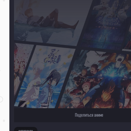
Для просмотра некоторых аниме необходимо установить VPN
Текущее воспроизведение：Детектив уже мёртв
Поделиться аниме
суперсила