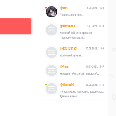
@stas
5.09.2021, 14:24
Прикольное аниме...
@AlexuSano
4.07.2021, 18:10
Хороший сайт мне нравится.
Поскорее бы вышло...
@123123123
17.06.2021, 11:09
studioband лучшая...
@Reen
19.05.2021, 15:17
хороший тайтл.. и сайт неплохой....
@Macros90
15.05.2021, 13:18
Ну как видите жалуетесь только вы....
Данный плеер...