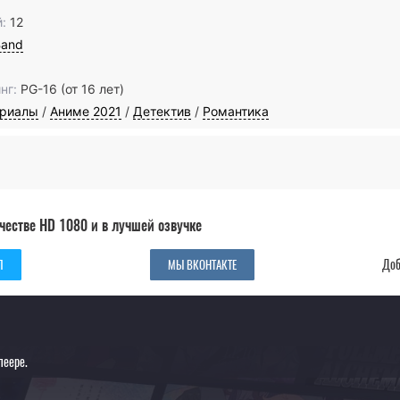
:
12
Band
нг:
PG-16 (от 16 лет)
ериалы
/
Аниме 2021
/
Детектив
/
Романтика
честве HD 1080 и в лучшей озвучке
Доб
Л
МЫ ВКОНТАКТЕ
леере.