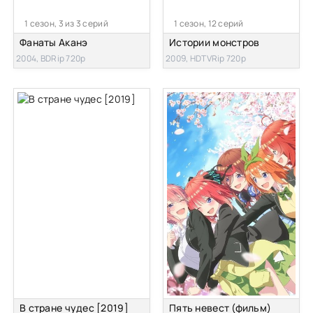
1 сезон, 3 из 3 серий
1 сезон, 12 серий
Фанаты Аканэ
Истории монстров
2004, BDRip 720p
2009, HDTVRip 720p
В стране чудес [2019]
Пять невест (фильм)