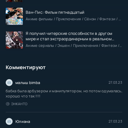
Ван-Пис: Фильм пятнадцатый
Аниме фильмы / Приключения / Сёнэн / Фэнтези / Анонсы
Я получил читерские способности в другом
мире и стал экстраординарным в реальном
мире
Аниме сериалы / Экшен / Приключения / Фэнтези / Анонсы
Комментируют
малыш bimba
27.03.23
бабка была арбузером и манипулятором, но потом одумалась,
хорошо что так !!!!
ЭНКАНТО
Юлиана
27.03.23