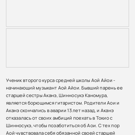
Ученик второго курса средней школы Аой Айои -
начинающий музыкант Аой Айои. Бывший парень ее
старшей сестры Аканэ, Шинносукэ Каномура,
является борющимся гитаристом. Родители Аои и
Аканэ скончались в аварии 13 лет назад, и Аканэ
отказалась от своих амбиций поехать в Токио с
Шинносукэ, чтобы позаботиться об Аои. С тех пор
Аой чувствовала себя обязанной своей старшей