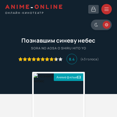
ANIME
-
ONLINE
ОНЛАЙН-КИНОТЕАТР
Познавшим синеву небес
SORA NO AOSA O SHIRU HITO YO
8.4
(
43
голоса)
Аниме фильм