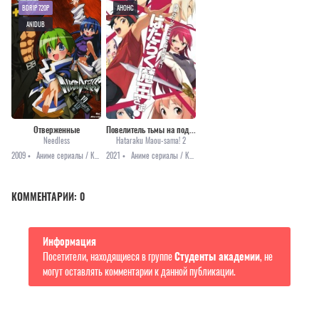
BDRIP 720P
АНОНС
ANIDUB
Отверженные
Повелитель тьмы на подработке! (Второй Сезон)
Needless
Hataraku Maou-sama! 2
2009 •
Аниме сериалы / Комедия / Приключения / Этти
2021 •
Аниме сериалы / Комедия / Повседневность / Романтика / Сёнэн / Фэнтези / Анонсы
КОММЕНТАРИИ:
0
Информация
Посетители, находящиеся в группе
Студенты академии
, не
могут оставлять комментарии к данной публикации.