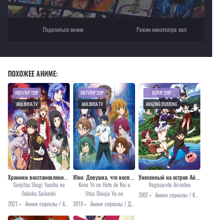
Поделиться аниме
Режим кинотеатра:
вкл
ПОХОЖЕЕ АНИМЕ:
HDTVRIP 720P
HDTVRIP 720P
BDRIP 720P
ANILIBRIA.TV
ANILIBRIA.TV
AMAZING DUBBING
Хроники восстановления королевства реалистом
Юно: Девушка, что воспевает любовь на грани этого мира
Унесенный на остров Айран
Genjitsu Shugi Yuusha no
Kono Yo no Hate de Koi o
Nagasarete Airantou
Oukoku Saikenki
Utau Shoujo Yu-no
2007 •
Аниме сериалы / Комедия / Повседневность / Романтика / Сёнэн
2021 •
Аниме сериалы / Аниме 2021 / Комедия / Приключения / Романтика / Фэнтези / Онгоинги
2019 •
Аниме сериалы / Драма / Приключения / Фантастика