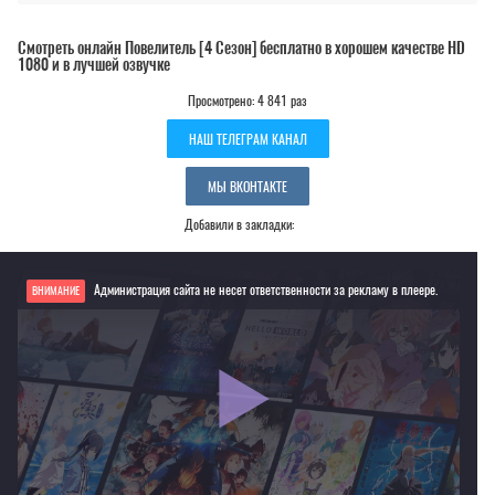
Смотреть онлайн Повелитель [4 Сезон] бесплатно в хорошем качестве HD
1080 и в лучшей озвучке
Просмотрено: 4 841 раз
НАШ ТЕЛЕГРАМ КАНАЛ
МЫ ВКОНТАКТЕ
Добавили в закладки:
Администрация сайта не несет ответственности за рекламу в плеере.
ВНИМАНИЕ
Если видео не работает, обновите страницу или выберите другой плеер!
Для просмотра некоторых аниме необходимо установить VPN
Текущее воспроизведение：Повелитель [4 Сезон]