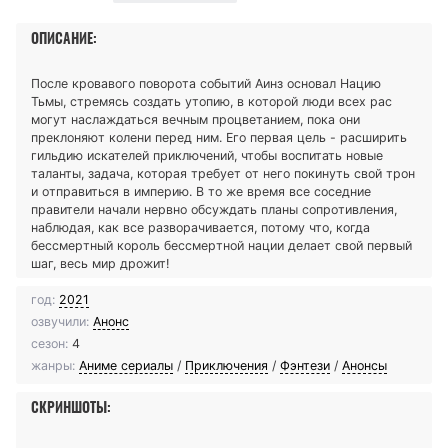
ОПИСАНИЕ:
После кровавого поворота событий Аинз основал Нацию
Тьмы, стремясь создать утопию, в которой люди всех рас
могут наслаждаться вечным процветанием, пока они
преклоняют колени перед ним. Его первая цель - расширить
гильдию искателей приключений, чтобы воспитать новые
таланты, задача, которая требует от него покинуть свой трон
и отправиться в империю. В то же время все соседние
правители начали нервно обсуждать планы сопротивления,
наблюдая, как все разворачивается, потому что, когда
бессмертный король бессмертной нации делает свой первый
шаг, весь мир дрожит!
год:
2021
озвучили:
Анонс
сезон:
4
жанры:
Аниме сериалы
/
Приключения
/
Фэнтези
/
Анонсы
СКРИНШОТЫ: