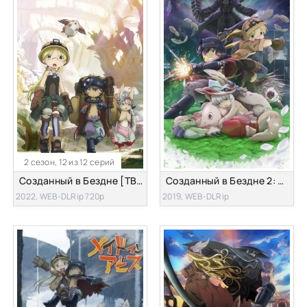
2 сезон, 12 из 12 серий
Созданный в Бездне [ТВ-2]
Созданный в Бездне 2: Блуждающие сумерки [2019]
2022, WEB-DLRip 720p
2019, WEB-DLRip