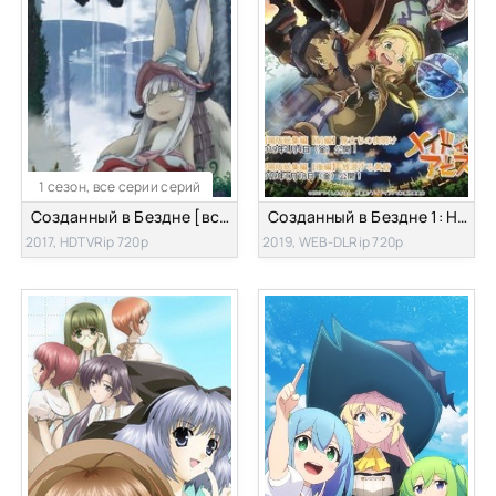
1 сезон, все серии серий
Созданный в Бездне [все серии]
Созданный в Бездне 1: Начало путешествия [2019]
2017, HDTVRip 720p
2019, WEB-DLRip 720p