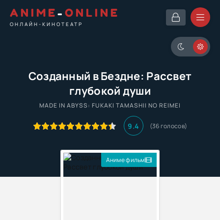
ANIME
-
ONLINE
ОНЛАЙН-КИНОТЕАТР
Созданный в Бездне: Рассвет
глубокой души
MADE IN ABYSS: FUKAKI TAMASHII NO REIMEI
9.4
(
36
голосов)
Аниме фильм