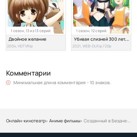
1 сезон, 13 из 13 серий
1 сезон, 12 серий
Двойное желание
Убивая слизней 300 лет, сама того не заметив, я достигла максимального уровня
2004, HDTVRip
2021, WEB-DLRip 720p
Комментарии
Минимальная длина комментария - 10 знаков.
Онлайн-кинотеатр
»
Аниме фильмы
» Созданный в Бездне: Рассвет глубокой души