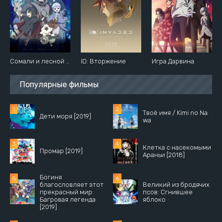
Сомали и лесной дух
ID: Вторжение
Игра Дарвина
Популярные фильмы
Твоё имя / Kimi no Na
Дети моря [2019]
wa
Клетка с насекомыми
Промар [2019]
Араньи [2018]
Богиня
благословляет этот
Великий из бродячих
прекрасный мир:
псов: Сгнившее
Багровая легенда
яблоко
[2019]