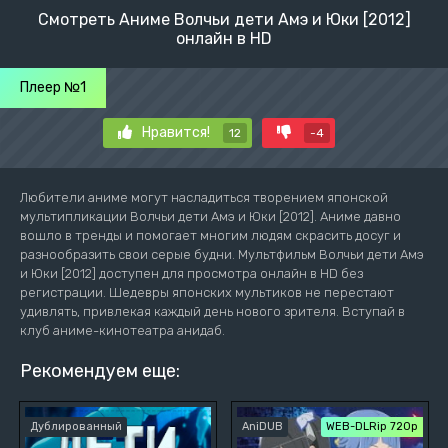
Смотреть Аниме Волчьи дети Амэ и Юки [2012]
онлайн в HD
Плеер №1
Нравится!
12
-4
Любители аниме могут насладиться творением японской
мультипликации Волчьи дети Амэ и Юки [2012]. Аниме давно
вошло в тренды и помогает многим людям скрасить досуг и
разнообразить свои серые будни. Мультфильм Волчьи дети Амэ
и Юки [2012] доступен для просмотра онлайн в HD без
регистрации. Шедевры японских мультиков не перестают
удивлять, привлекая каждый день нового зрителя. Вступай в
клуб аниме-кинотеатра анидаб.
Рекомендуем еще:
Дублированный
AniDUB
WEB-DLRip 720p