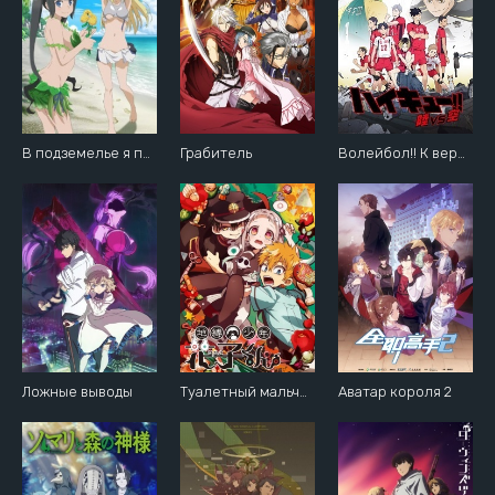
В подземелье я пойду, там красавицу найду ОВА [2020]
Грабитель
Волейбол!! К вершине ОВА [2020]
Ложные выводы
Туалетный мальчик Ханако
Аватар короля 2