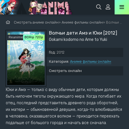
Смотреть аниме онлайн
»
Аниме фильмы онлайн
» Волчьи дети Амэ и Юки [2012]
Волчьи дети Амэ и Юки [2012]
Reanimedia
BDRip 720p
Ookami kodomo no Ame to Yuki
Год:
2012
Категория:
Аниме фильмы онлайн
Смотреть онлайн
Юки и Амэ — только с виду обычные дети, которым должны
быть нипочем тяготы окружающего мира. Когда погибает их
отец, последний представитель древнего рода оборотней,
их матери — обыкновенной девушке, когда-то влюбившейся
в человека, оказавшегося волком — приходится переехать
подальше от большого города и начать все сначала.