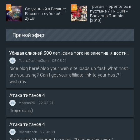
Триган: Переполох в
Созданный в Бездне:
пустыне / TRIGUN -
Рассвет глубокой
Badlands Rumble
души
[2010]
Прямой эфир
Убивая слизней 300 лет, сама того не заметив, я достигла максимального уровня
Гость JustineJum
05.03.21
Nice blog here! Also your web site loads up fast! What host
are you using? Can I get your affiliate link to your host? I
wish my
Атака титанов 4
Macros90
22.02.21
Подъехала)
Атака титанов 4
Blackthorn
22.02.21
А когда от StudioBand озвучка 11 серии подъедет?