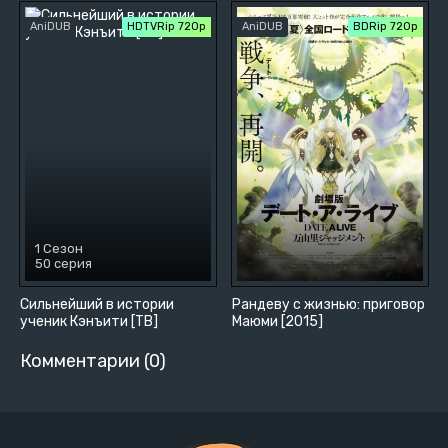
AniDUB
HDTVRip 720p
AniDUB
BDRip 720p
1 Сезон
50 серия
Сильнейший в истории
Рандеву с жизнью: приговор
ученик Кэнъити [ТВ]
Маюми [2015]
Комментарии (0)