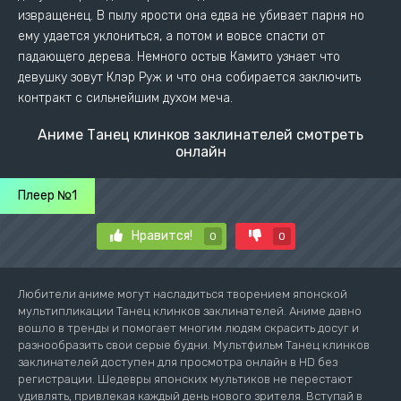
извращенец. В пылу ярости она едва не убивает парня но
ему удается уклониться, а потом и вовсе спасти от
падающего дерева. Немного остыв Камито узнает что
девушку зовут Клэр Руж и что она собирается заключить
контракт с сильнейшим духом меча.
Аниме Танец клинков заклинателей смотреть
онлайн
Плеер №1
Нравится!
0
0
Любители аниме могут насладиться творением японской
мультипликации Танец клинков заклинателей. Аниме давно
вошло в тренды и помогает многим людям скрасить досуг и
разнообразить свои серые будни. Мультфильм Танец клинков
заклинателей доступен для просмотра онлайн в HD без
регистрации. Шедевры японских мультиков не перестают
удивлять, привлекая каждый день нового зрителя. Вступай в