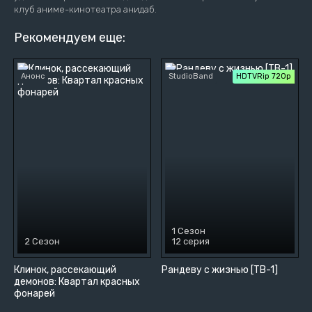
клуб аниме-кинотеатра анидаб.
Рекомендуем еще:
Анонс
StudioBand
HDTVRip 720p
1 Сезон
2 Сезон
12 серия
Клинок, рассекающий
Рандеву с жизнью [ТВ-1]
демонов: Квартал красных
фонарей