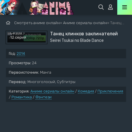
Смотреть аниме онлайн
»
Аниме сериалы онлайн
» Танец клинков заклинателей
Сезон 1
Танец клинков заклинателей
12 серия
MiraiDUB
BDRip 720p
Seirei Tsukai no Blade Dance
Год:
2014
Просмотры:
24
Первоисточник:
Манга
Перевод:
Многоголосый, Субтитры
Категория:
Аниме сериалы онлайн
/
Комедия
/
Приключения
/
Романтика
/
Фэнтези