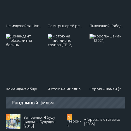
Не издевайся, Нагаторо
Семь рыцарей революции: Преемник героя
Пылающий Кабадди
Комендант общежития богинь
Я стою на миллионе трупов [ТВ-2]
Король-шаман (2021)
Рандомный фильм
За гранью: Я буду
«Герои» в отставке
рядом — Будущее
[2016]
[2015]