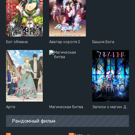
Бог обмана
Аватар короля 2
Башня Бога
Арте
Магическая битва
Записи о магии: Девочка-волшебница Мадока
Рандомный фильм