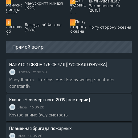
Дитя чудовища /
Манускрипт ниндзя
Bakemono no Ko
[1993]
[2015]
Легенда об Ангеле
По ту сторону океана
[1996]
Прямой эфир
НАРУТО 1 СЕЗОН 175 СЕРИЯ [РУССКАЯ ОЗВУЧКА]
Kristan
21.10.20
Many thanks. I like this. Best Essay writing scriptures
constantly
Клинок Бессмертного 2019 [все серии]
Лиза
16.09.20
Крутое аниме буду смотреть
Пламенная бригада пожарных
stas
14.09.20