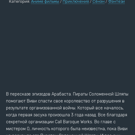
Категория:
Аниме фильмы
/
Приключения
/
Сёнэн
/
Фэнтези
В пересказе эпизодов Арабаста. Пираты Соломенной Шляпы
помогают Виви спасти свое королевство от разрушения в
результате организованной войны. Который все началось,
когда первая засуха произошла 3 года назад. Все благодаря
секретной организации Call Baroque Works. Во главе с
мистером 0, личность которого была неизвестна, пока Виви