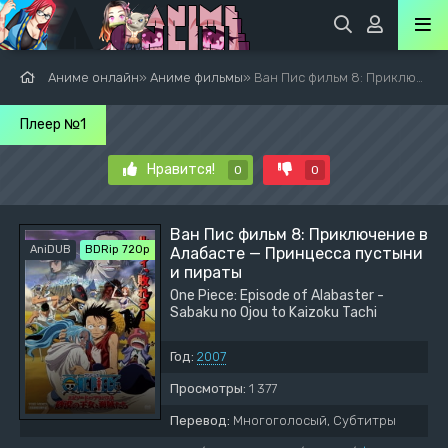
Аниме онлайн
»
Аниме фильмы
» Ван Пис фильм 8: Приключение в Алабасте — Принцесса пустыни и пираты
Плеер №1
Нравится!
0
0
Ван Пис фильм 8: Приключение в
AniDUB
BDRip 720p
Алабасте — Принцесса пустыни
и пираты
One Piece: Episode of Alabaster -
Sabaku no Ojou to Kaizoku Tachi
Год:
2007
Просмотры:
1 377
Перевод:
Многоголосый, Субтитры