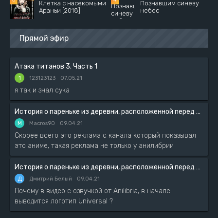
Клетка с насекомыми
Познавшим синеву
Араньи [2018]
небес
Прямой эфир
Атака титанов 3. Часть 1
1
123123123
07.05.21
я так и знал сука
История о пареньке из деревни, расположенной перед сложнейшим подземельем
M
Macros90
09.04.21
Скорее всего это реклама с канала который показывал
это аниме, такая реклама не только у анилибрии
История о пареньке из деревни, расположенной перед сложнейшим подземельем
Д
Дмитрий Белый
09.04.21
Почему в видео с озвучкой от Anilibria, в начале
выводится логотип Universal ?