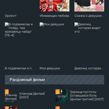
Ориент
Убивающая любовь
Сказка о девушке эпохи Тайсё
В подземелье я пойду, там красавицу найду! [ТВ-4]
Мои девушки
Девочка, которая видит это
Рандомный фильм
Граница пустоты:
Кланнад (фильм)
Оставшаяся боль
[2007]
(фильм третий) [2007]